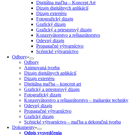
Digitálna maľba – Koncept Art
Dizajn digitálnych aplikácií
Dizajn exteriéru
Fotografický dizajn
Grafický dizajn
Grafický a priestorový dizajn
Konzervátorstvo a reštaurátorstvo
Odevný dizajn
Propagačné výtvarníctvo
Scénické výtvarníctvo
Odbory
Odbory
Animovaná tvorba
Dizajn digitálnych aplikácií
Dizajn exteriéru
Digitálna maľba – koncept art
Grafický a priestorový dizajn
Fotografický dizajn
Konzervátorstvo a reštaurátorstvo – maliarske techniky
Odevný dizajn
Propagačné výtvarníctvo
Grafický dizajn
Scénické výtvarníctvo – maľba a dekoračná tvorba
Dokumenty
Odpis vysvedčenia