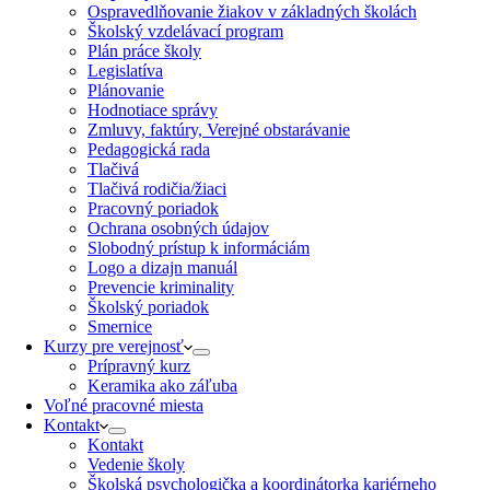
Ospravedlňovanie žiakov v základných školách
Školský vzdelávací program
Plán práce školy
Legislatíva
Plánovanie
Hodnotiace správy
Zmluvy, faktúry, Verejné obstarávanie
Pedagogická rada
Tlačivá
Tlačivá rodičia/žiaci
Pracovný poriadok
Ochrana osobných údajov
Slobodný prístup k informáciám
Logo a dizajn manuál
Prevencie kriminality
Školský poriadok
Smernice
Kurzy pre verejnosť
Prípravný kurz
Keramika ako záľuba
Voľné pracovné miesta
Kontakt
Kontakt
Vedenie školy
Školská psychologička a koordinátorka kariérneho