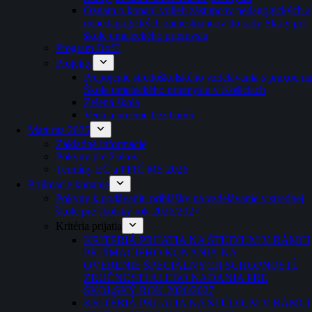
Oznam o konaní volieb zástupcov pedagogických a
nepedagogických zamestnancov do rady Školy pri
škole umeleckého priemyslu
Program DofE
Projekty
Prepojenie stredoškolského vzdelávania s praxou na
Škole umeleckého priemyslu v Košiciach
Zelená škola
Veda a umenie bez bariér
Maturita 2026
Základné informácie
Pokyny pre žiakov
Termíny EČ a PFIČ MS 2026
Prijímacie konanie
Pokyny k podávaniu prihlášky na vzdelávanie v strednej
škole pre školský rok 2026/2027
Kritéria prijatia
KRITÉRIÁ PRIJATIA NA ŠTÚDIUM V RÁMCI
PRIJÍMACIEHO KONANIA NA
OVERENIE ŠPECIÁLNYCH SCHOPNOSTÍ,
ZRUČNOSTÍ ALEBO NADANIA PRE
ŠKOLSKÝ ROK 2026/2027
KRITÉRIÁ PRIJATIA NA ŠTÚDIUM V RÁMCI