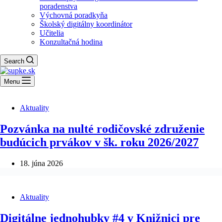
poradenstva
Výchovná poradkyňa
Školský digitálny koordinátor
Učitelia
Konzultačná hodina
Search
Menu
Aktuality
Pozvánka na nulté rodičovské združenie
budúcich prvákov v šk. roku 2026/2027
18. júna 2026
Aktuality
Digitálne jednohubky #4 v Knižnici pre