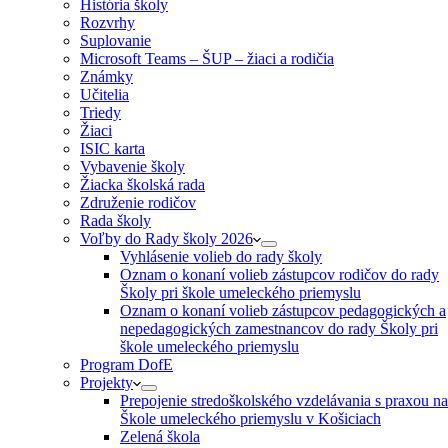
História školy
Rozvrhy
Suplovanie
Microsoft Teams – ŠUP – žiaci a rodičia
Známky
Učitelia
Triedy
Žiaci
ISIC karta
Vybavenie školy
Žiacka školská rada
Združenie rodičov
Rada školy
Voľby do Rady školy 2026
Vyhlásenie volieb do rady školy
Oznam o konaní volieb zástupcov rodičov do rady
Školy pri škole umeleckého priemyslu
Oznam o konaní volieb zástupcov pedagogických a
nepedagogických zamestnancov do rady Školy pri
škole umeleckého priemyslu
Program DofE
Projekty
Prepojenie stredoškolského vzdelávania s praxou na
Škole umeleckého priemyslu v Košiciach
Zelená škola