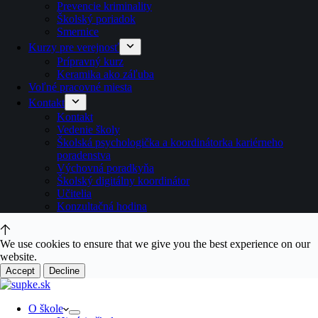
Prevencie kriminality
Školský poriadok
Smernice
Kurzy pre verejnosť
Prípravný kurz
Keramika ako záľuba
Voľné pracovné miesta
Kontakt
Kontakt
Vedenie školy
Školská psychologička a koordinátorka kariérneho
poradenstva
Výchovná poradkyňa
Školský digitálny koordinátor
Učitelia
Konzultačná hodina
We use cookies to ensure that we give you the best experience on our
website.
Accept
Decline
O škole