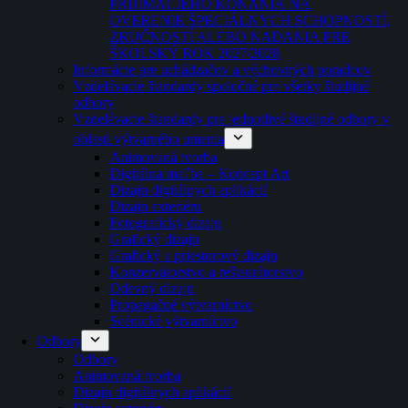
PRIJÍMACIEHO KONANIA NA
OVERENIE ŠPECIÁLNYCH SCHOPNOSTÍ,
ZRUČNOSTÍ ALEBO NADANIA PRE
ŠKOLSKÝ ROK 2027/2028
Informácie pre uchádzačov a výchovných poradcov
Vzdelávacie štandardy spoločné pre všetky študijné
odbory
Vzdelávacie štandardy pre jednotlivé študijné odbory v
oblasti výtvarného umenia
Animovaná tvorba
Digitálna maľba – Koncept Art
Dizajn digitálnych aplikácií
Dizajn exteriéru
Fotografický dizajn
Grafický dizajn
Grafický a priestorový dizajn
Konzervátorstvo a reštaurátorstvo
Odevný dizajn
Propagačné výtvarníctvo
Scénické výtvarníctvo
Odbory
Odbory
Animovaná tvorba
Dizajn digitálnych aplikácií