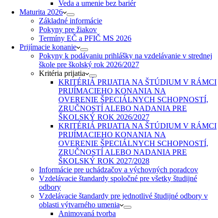
Veda a umenie bez bariér
Maturita 2026
Základné informácie
Pokyny pre žiakov
Termíny EČ a PFIČ MS 2026
Prijímacie konanie
Pokyny k podávaniu prihlášky na vzdelávanie v strednej
škole pre školský rok 2026/2027
Kritéria prijatia
KRITÉRIÁ PRIJATIA NA ŠTÚDIUM V RÁMCI
PRIJÍMACIEHO KONANIA NA
OVERENIE ŠPECIÁLNYCH SCHOPNOSTÍ,
ZRUČNOSTÍ ALEBO NADANIA PRE
ŠKOLSKÝ ROK 2026/2027
KRITÉRIÁ PRIJATIA NA ŠTÚDIUM V RÁMCI
PRIJÍMACIEHO KONANIA NA
OVERENIE ŠPECIÁLNYCH SCHOPNOSTÍ,
ZRUČNOSTÍ ALEBO NADANIA PRE
ŠKOLSKÝ ROK 2027/2028
Informácie pre uchádzačov a výchovných poradcov
Vzdelávacie štandardy spoločné pre všetky študijné
odbory
Vzdelávacie štandardy pre jednotlivé študijné odbory v
oblasti výtvarného umenia
Animovaná tvorba