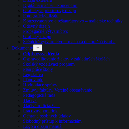
Dizajn exteriéru
Digitálna maľba – koncept art
Grafický a priestorový dizajn
Fotografický dizajn
Konzervátorstvo a reštaurátorstvo – maliarske techniky
Odevný dizajn
Propagačné výtvarníctvo
Grafický dizajn
Scénické výtvarníctvo – maľba a dekoračná tvorba
Dokumenty
Odpis vysvedčenia
Ospravedlňovanie žiakov v základných školách
Školský vzdelávací program
Plán práce školy
Legislatíva
Plánovanie
Hodnotiace správy
Zmluvy, faktúry, Verejné obstarávanie
Pedagogická rada
Tlačivá
Tlačivá rodičia/žiaci
Pracovný poriadok
Ochrana osobných údajov
Slobodný prístup k informáciám
Logo a dizajn manuál