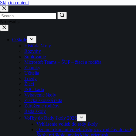
Skip to content
No results
O škole
História školy
Rozvrhy
Suplovanie
Microsoft Teams – ŠUP – žiaci a rodičia
Známky
Učitelia
Triedy
Žiaci
ISIC karta
Vybavenie školy
Žiacka školská rada
Združenie rodičov
Rada školy
Voľby do Rady školy 2026
Vyhlásenie volieb do rady školy
Oznam o konaní volieb zástupcov rodičov do rady
Školy pri škole umeleckého priemyslu