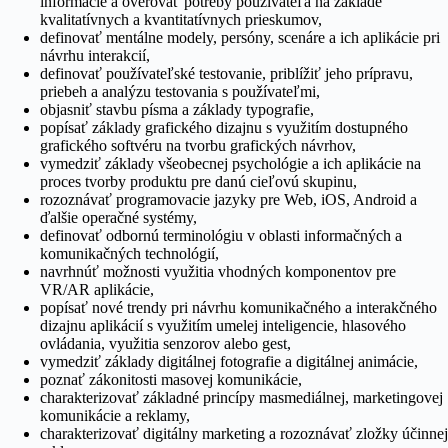
informácie a overovať potreby používateľa na základe
kvalitatívnych a kvantitatívnych prieskumov,
definovať mentálne modely, persóny, scenáre a ich aplikácie pri
návrhu interakcií,
definovať používateľské testovanie, priblížiť jeho prípravu,
priebeh a analýzu testovania s používateľmi,
objasniť stavbu písma a základy typografie,
popísať základy grafického dizajnu s využitím dostupného
grafického softvéru na tvorbu grafických návrhov,
vymedziť základy všeobecnej psychológie a ich aplikácie na
proces tvorby produktu pre danú cieľovú skupinu,
rozoznávať programovacie jazyky pre Web, iOS, Android a
ďalšie operačné systémy,
definovať odbornú terminológiu v oblasti informačných a
komunikačných technológií,
navrhnúť možnosti využitia vhodných komponentov pre
VR/AR aplikácie,
popísať nové trendy pri návrhu komunikačného a interakčného
dizajnu aplikácií s využitím umelej inteligencie, hlasového
ovládania, využitia senzorov alebo gest,
vymedziť základy digitálnej fotografie a digitálnej animácie,
poznať zákonitosti masovej komunikácie,
charakterizovať základné princípy masmediálnej, marketingovej
komunikácie a reklamy,
charakterizovať digitálny marketing a rozoznávať zložky účinnej