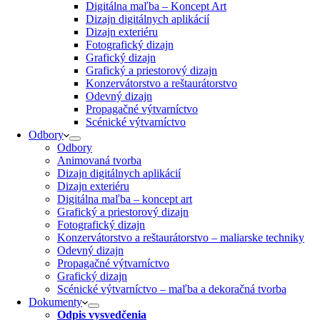
Digitálna maľba – Koncept Art
Dizajn digitálnych aplikácií
Dizajn exteriéru
Fotografický dizajn
Grafický dizajn
Grafický a priestorový dizajn
Konzervátorstvo a reštaurátorstvo
Odevný dizajn
Propagačné výtvarníctvo
Scénické výtvarníctvo
Odbory
Odbory
Animovaná tvorba
Dizajn digitálnych aplikácií
Dizajn exteriéru
Digitálna maľba – koncept art
Grafický a priestorový dizajn
Fotografický dizajn
Konzervátorstvo a reštaurátorstvo – maliarske techniky
Odevný dizajn
Propagačné výtvarníctvo
Grafický dizajn
Scénické výtvarníctvo – maľba a dekoračná tvorba
Dokumenty
Odpis vysvedčenia