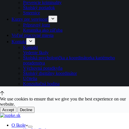
Prevencie kriminality
Školský poriadok
Smernice
Kurzy pre verejnosť
Prípravný kurz
Keramika ako záľuba
Voľné pracovné miesta
Kontakt
Kontakt
Vedenie školy
Školská psychologička a koordinátorka kariérneho
poradenstva
Výchovná poradkyňa
Školský digitálny koordinátor
Učitelia
Konzultačná hodina
We use cookies to ensure that we give you the best experience on our
website.
Accept
Decline
O škole