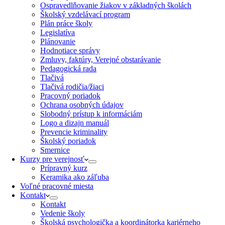
Ospravedlňovanie žiakov v základných školách
Školský vzdelávací program
Plán práce školy
Legislatíva
Plánovanie
Hodnotiace správy
Zmluvy, faktúry, Verejné obstarávanie
Pedagogická rada
Tlačivá
Tlačivá rodičia/žiaci
Pracovný poriadok
Ochrana osobných údajov
Slobodný prístup k informáciám
Logo a dizajn manuál
Prevencie kriminality
Školský poriadok
Smernice
Kurzy pre verejnosť
Prípravný kurz
Keramika ako záľuba
Voľné pracovné miesta
Kontakt
Kontakt
Vedenie školy
Školská psychologička a koordinátorka kariérneho