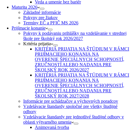
Veda a umenie bez bariér
Maturita 2026
Základné informácie
Pokyny pre žiakov
Termíny EČ a PFIČ MS 2026
Prijímacie konanie
Pokyny k podávaniu prihlášky na vzdelávanie v strednej
škole pre školský rok 2026/2027
Kritéria prijatia
KRITÉRIÁ PRIJATIA NA ŠTÚDIUM V RÁMCI
PRIJÍMACIEHO KONANIA NA
OVERENIE ŠPECIÁLNYCH SCHOPNOSTÍ,
ZRUČNOSTÍ ALEBO NADANIA PRE
ŠKOLSKÝ ROK 2026/2027
KRITÉRIÁ PRIJATIA NA ŠTÚDIUM V RÁMCI
PRIJÍMACIEHO KONANIA NA
OVERENIE ŠPECIÁLNYCH SCHOPNOSTÍ,
ZRUČNOSTÍ ALEBO NADANIA PRE
ŠKOLSKÝ ROK 2027/2028
Informácie pre uchádzačov a výchovných poradcov
Vzdelávacie štandardy spoločné pre všetky študijné
odbory
Vzdelávacie štandardy pre jednotlivé študijné odbory v
oblasti výtvarného umenia
Animovaná tvorba