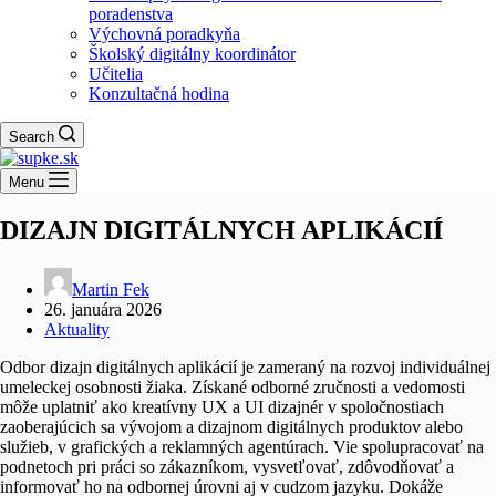
poradenstva
Výchovná poradkyňa
Školský digitálny koordinátor
Učitelia
Konzultačná hodina
Search
Menu
DIZAJN DIGITÁLNYCH APLIKÁCIÍ
Martin Fek
26. januára 2026
Aktuality
Odbor dizajn digitálnych aplikácií je zameraný na rozvoj individuálnej
umeleckej osobnosti žiaka. Získané odborné zručnosti a vedomosti
môže uplatniť ako kreatívny UX a UI dizajnér v spoločnostiach
zaoberajúcich sa vývojom a dizajnom digitálnych produktov alebo
služieb, v grafických a reklamných agentúrach. Vie spolupracovať na
podnetoch pri práci so zákazníkom, vysvetľovať, zdôvodňovať a
informovať ho na odbornej úrovni aj v cudzom jazyku. Dokáže