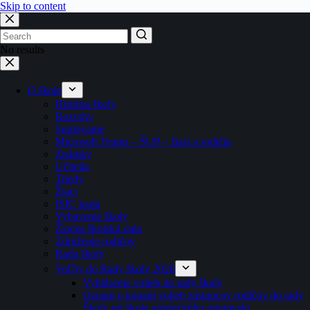
Skip to content
No results
O škole
História školy
Rozvrhy
Suplovanie
Microsoft Teams – ŠUP – žiaci a rodičia
Známky
Učitelia
Triedy
Žiaci
ISIC karta
Vybavenie školy
Žiacka školská rada
Združenie rodičov
Rada školy
Voľby do Rady školy 2026
Vyhlásenie volieb do rady školy
Oznam o konaní volieb zástupcov rodičov do rady
Školy pri škole umeleckého priemyslu