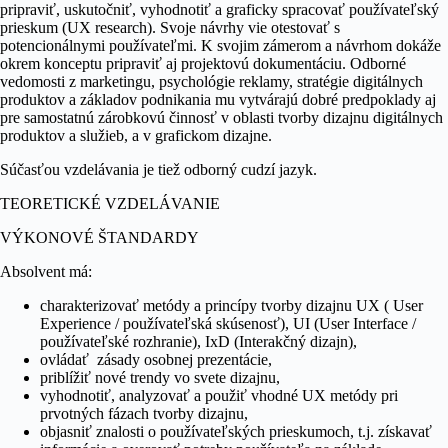
pripraviť, uskutočniť, vyhodnotiť a graficky spracovať používateľský
prieskum (UX research). Svoje návrhy vie otestovať s
potencionálnymi používateľmi. K svojim zámerom a návrhom dokáže
okrem konceptu pripraviť aj projektovú dokumentáciu. Odborné
vedomosti z marketingu, psychológie reklamy, stratégie digitálnych
produktov a základov podnikania mu vytvárajú dobré predpoklady aj
pre samostatnú zárobkovú činnosť v oblasti tvorby dizajnu digitálnych
produktov a služieb, a v grafickom dizajne.
Súčasťou vzdelávania je tiež odborný cudzí jazyk.
TEORETICKÉ VZDELÁVANIE
VÝKONOVÉ ŠTANDARDY
Absolvent má:
charakterizovať metódy a princípy tvorby dizajnu UX ( User
Experience / používateľská skúsenosť), UI (User Interface /
používateľské rozhranie), IxD (Interakčný dizajn),
ovládať zásady osobnej prezentácie,
priblížiť nové trendy vo svete dizajnu,
vyhodnotiť, analyzovať a použiť vhodné UX metódy pri
prvotných fázach tvorby dizajnu,
objasniť znalosti o používateľských prieskumoch, t.j. získavať