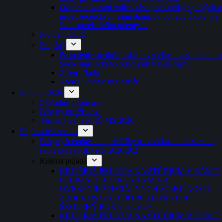
Oznam o konaní volieb zástupcov pedagogických a
nepedagogických zamestnancov do rady Školy pri
škole umeleckého priemyslu
Program DofE
Projekty
Prepojenie stredoškolského vzdelávania s praxou na
Škole umeleckého priemyslu v Košiciach
Zelená škola
Veda a umenie bez bariér
Maturita 2026
Základné informácie
Pokyny pre žiakov
Termíny EČ a PFIČ MS 2026
Prijímacie konanie
Pokyny k podávaniu prihlášky na vzdelávanie v strednej
škole pre školský rok 2026/2027
Kritéria prijatia
KRITÉRIÁ PRIJATIA NA ŠTÚDIUM V RÁMCI
PRIJÍMACIEHO KONANIA NA
OVERENIE ŠPECIÁLNYCH SCHOPNOSTÍ,
ZRUČNOSTÍ ALEBO NADANIA PRE
ŠKOLSKÝ ROK 2026/2027
KRITÉRIÁ PRIJATIA NA ŠTÚDIUM V RÁMCI