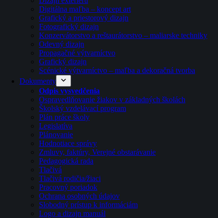
Dizajn exteriéru
Digitálna maľba – koncept art
Grafický a priestorový dizajn
Fotografický dizajn
Konzervátorstvo a reštaurátorstvo – maliarske techniky
Odevný dizajn
Propagačné výtvarníctvo
Grafický dizajn
Scénické výtvarníctvo – maľba a dekoračná tvorba
Dokumenty
Odpis vysvedčenia
Ospravedlňovanie žiakov v základných školách
Školský vzdelávací program
Plán práce školy
Legislatíva
Plánovanie
Hodnotiace správy
Zmluvy, faktúry, Verejné obstarávanie
Pedagogická rada
Tlačivá
Tlačivá rodičia/žiaci
Pracovný poriadok
Ochrana osobných údajov
Slobodný prístup k informáciám
Logo a dizajn manuál