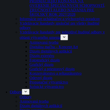
PRIJÍMACIEHO KONANIA NA
OVERENIE ŠPECIÁLNYCH SCHOPNOSTÍ,
ZRUČNOSTÍ ALEBO NADANIA PRE
ŠKOLSKÝ ROK 2027/2028
Informácie pre uchádzačov a výchovných poradcov
Vzdelávacie štandardy spoločné pre všetky študijné
odbory
Vzdelávacie štandardy pre jednotlivé študijné odbory v
oblasti výtvarného umenia
Animovaná tvorba
Digitálna maľba – Koncept Art
Dizajn digitálnych aplikácií
Dizajn exteriéru
Fotografický dizajn
Grafický dizajn
Grafický a priestorový dizajn
Konzervátorstvo a reštaurátorstvo
Odevný dizajn
Propagačné výtvarníctvo
Scénické výtvarníctvo
Odbory
Odbory
Animovaná tvorba
Dizajn digitálnych aplikácií