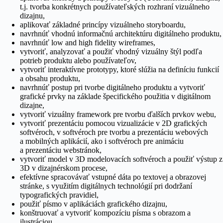
t.j. tvorba konkrétnych používateľských rozhraní vizuálneho
dizajnu,
aplikovať základné princípy vizuálneho storyboardu,
navrhnúť vhodnú informačnú architektúru digitálneho produktu,
navrhnúť low and high fidelity wireframes,
vytvoriť, analyzovať a použiť vhodný vizuálny štýl podľa
potrieb produktu alebo používateľov,
vytvoriť interaktívne prototypy, ktoré slúžia na definíciu funkcií
a obsahu produktu,
navrhnúť postup pri tvorbe digitálneho produktu a vytvoriť
grafické prvky na základe špecifického použitia v digitálnom
dizajne,
vytvoriť vizuálny framework pre tvorbu ďalších prvkov webu,
vytvoriť prezentáciu pomocou vizualizácie v 2D grafických
softvéroch, v softvéroch pre tvorbu a prezentáciu webových
a mobilných aplikácií, ako i softvéroch pre animáciu
a prezentáciu webstránok,
vytvoriť model v 3D modelovacích softvéroch a použiť výstup z
3D v dizajnérskom procese,
efektívne spracovávať vstupné dáta po textovej a obrazovej
stránke, s využitím digitálnych technológií pri dodržaní
typografických pravidiel,
použiť písmo v aplikáciách grafického dizajnu,
konštruovať a vytvoriť kompozíciu písma s obrazom a
ilustráciou,