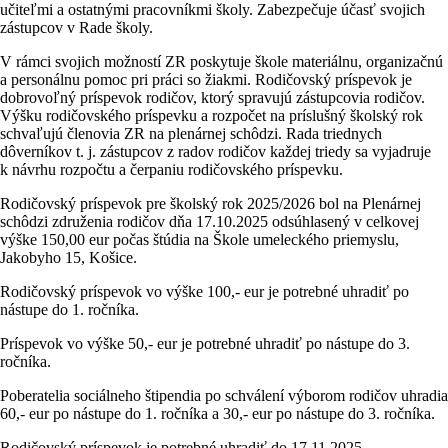
učiteľmi a ostatnými pracovníkmi školy. Zabezpečuje účasť svojich
zástupcov v Rade školy.
V rámci svojich možností ZR poskytuje škole materiálnu, organizačnú
a personálnu pomoc pri práci so žiakmi. Rodičovský príspevok je
dobrovoľný príspevok rodičov, ktorý spravujú zástupcovia rodičov.
Výšku rodičovského príspevku a rozpočet na príslušný školský rok
schvaľujú členovia ZR na plenárnej schôdzi. Rada triednych
dôverníkov t. j. zástupcov z radov rodičov každej triedy sa vyjadruje
k návrhu rozpočtu a čerpaniu rodičovského príspevku.
Rodičovský príspevok pre školský rok 2025/2026 bol na Plenárnej
schôdzi združenia rodičov dňa 17.10.2025 odsúhlasený v celkovej
výške 150,00 eur počas štúdia na Škole umeleckého priemyslu,
Jakobyho 15, Košice.
Rodičovský príspevok vo výške 100,- eur je potrebné uhradiť po
nástupe do 1. ročníka.
Príspevok vo výške 50,- eur je potrebné uhradiť po nástupe do 3.
ročníka.
Poberatelia sociálneho štipendia po schválení výborom rodičov uhradia
60,- eur po nástupe do 1. ročníka a 30,- eur po nástupe do 3. ročníka.
Rodičovský príspevok je potrebné uhradiť do 17.11.2025.