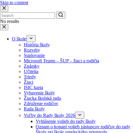
Skip to content
No results
O škole
História školy
Rozvrhy
Suplovanie
Microsoft Teams – ŠUP – žiaci a rodičia
Známky
Učitelia
Triedy
Žiaci
ISIC karta
Vybavenie školy
Žiacka školská rada
Združenie rodičov
Rada školy
Voľby do Rady školy 2026
Vyhlásenie volieb do rady školy
Oznam o konaní volieb zástupcov rodičov do rady
Školy pri škole umeleckého priemyslu