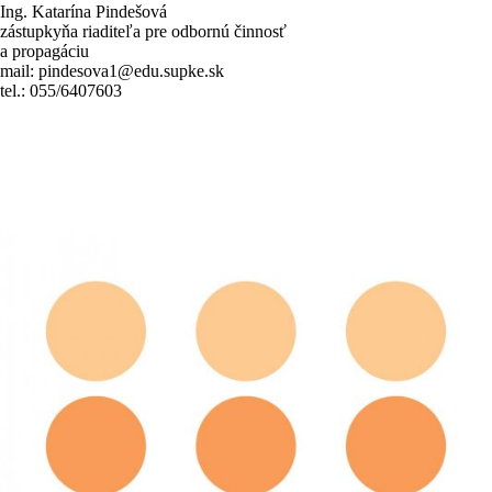
Ing. Katarína Pindešová
zástupkyňa riaditeľa pre odbornú činnosť
a propagáciu
mail: pindesova1@edu.supke.sk
tel.: 055/6407603