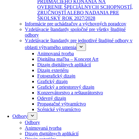
PRIJÍMACIEHO KONANIA NA
OVERENIE ŠPECIÁLNYCH SCHOPNOSTÍ,
ZRUČNOSTÍ ALEBO NADANIA PRE
ŠKOLSKÝ ROK 2027/2028
Informácie pre uchádzačov a výchovných poradcov
Vzdelávacie štandardy spoločné pre všetky študijné
odbory
Vzdelávacie štandardy pre jednotlivé študijné odbory v
oblasti výtvarného umenia
Animovaná tvorba
Digitálna maľba – Koncept Art
Dizajn digitálnych aplikácií
Dizajn exteriéru
Fotografický dizajn
Grafický dizajn
Grafický a priestorový dizajn
Konzervátorstvo a reštaurátorstvo
Odevný dizajn
Propagačné výtvarníctvo
Scénické výtvarníctvo
Odbory
Odbory
Animovaná tvorba
Dizajn digitálnych aplikácií