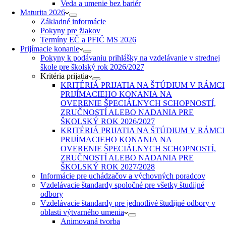
Veda a umenie bez bariér
Maturita 2026
Základné informácie
Pokyny pre žiakov
Termíny EČ a PFIČ MS 2026
Prijímacie konanie
Pokyny k podávaniu prihlášky na vzdelávanie v strednej
škole pre školský rok 2026/2027
Kritéria prijatia
KRITÉRIÁ PRIJATIA NA ŠTÚDIUM V RÁMCI
PRIJÍMACIEHO KONANIA NA
OVERENIE ŠPECIÁLNYCH SCHOPNOSTÍ,
ZRUČNOSTÍ ALEBO NADANIA PRE
ŠKOLSKÝ ROK 2026/2027
KRITÉRIÁ PRIJATIA NA ŠTÚDIUM V RÁMCI
PRIJÍMACIEHO KONANIA NA
OVERENIE ŠPECIÁLNYCH SCHOPNOSTÍ,
ZRUČNOSTÍ ALEBO NADANIA PRE
ŠKOLSKÝ ROK 2027/2028
Informácie pre uchádzačov a výchovných poradcov
Vzdelávacie štandardy spoločné pre všetky študijné
odbory
Vzdelávacie štandardy pre jednotlivé študijné odbory v
oblasti výtvarného umenia
Animovaná tvorba