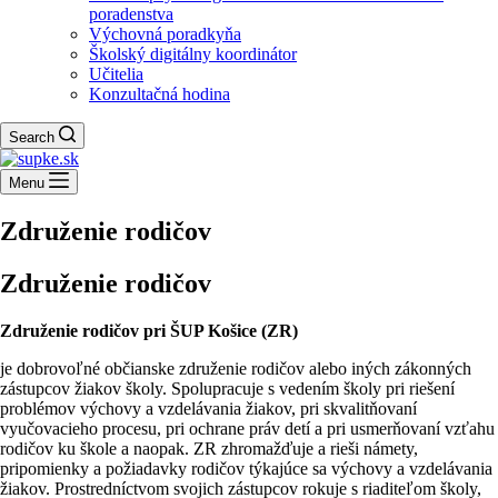
poradenstva
Výchovná poradkyňa
Školský digitálny koordinátor
Učitelia
Konzultačná hodina
Search
Menu
Združenie rodičov
Združenie rodičov
Združenie rodičov pri ŠUP Košice (ZR)
je dobrovoľné občianske združenie rodičov alebo iných zákonných
zástupcov žiakov školy. Spolupracuje s vedením školy pri riešení
problémov výchovy a vzdelávania žiakov, pri skvalitňovaní
vyučovacieho procesu, pri ochrane práv detí a pri usmerňovaní vzťahu
rodičov ku škole a naopak. ZR zhromažďuje a rieši námety,
pripomienky a požiadavky rodičov týkajúce sa výchovy a vzdelávania
žiakov. Prostredníctvom svojich zástupcov rokuje s riaditeľom školy,