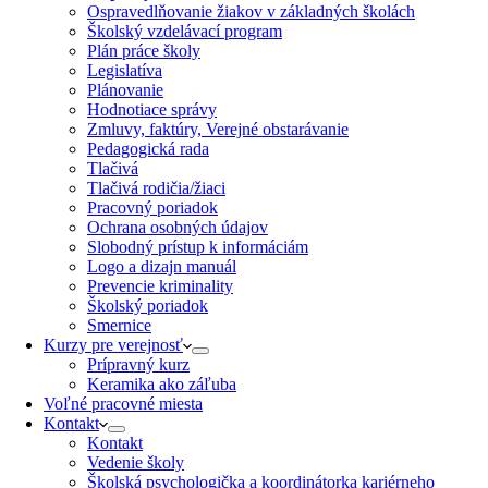
Ospravedlňovanie žiakov v základných školách
Školský vzdelávací program
Plán práce školy
Legislatíva
Plánovanie
Hodnotiace správy
Zmluvy, faktúry, Verejné obstarávanie
Pedagogická rada
Tlačivá
Tlačivá rodičia/žiaci
Pracovný poriadok
Ochrana osobných údajov
Slobodný prístup k informáciám
Logo a dizajn manuál
Prevencie kriminality
Školský poriadok
Smernice
Kurzy pre verejnosť
Prípravný kurz
Keramika ako záľuba
Voľné pracovné miesta
Kontakt
Kontakt
Vedenie školy
Školská psychologička a koordinátorka kariérneho