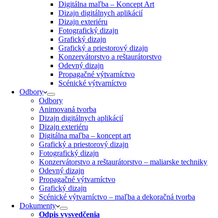
Digitálna maľba – Koncept Art
Dizajn digitálnych aplikácií
Dizajn exteriéru
Fotografický dizajn
Grafický dizajn
Grafický a priestorový dizajn
Konzervátorstvo a reštaurátorstvo
Odevný dizajn
Propagačné výtvarníctvo
Scénické výtvarníctvo
Odbory
Odbory
Animovaná tvorba
Dizajn digitálnych aplikácií
Dizajn exteriéru
Digitálna maľba – koncept art
Grafický a priestorový dizajn
Fotografický dizajn
Konzervátorstvo a reštaurátorstvo – maliarske techniky
Odevný dizajn
Propagačné výtvarníctvo
Grafický dizajn
Scénické výtvarníctvo – maľba a dekoračná tvorba
Dokumenty
Odpis vysvedčenia