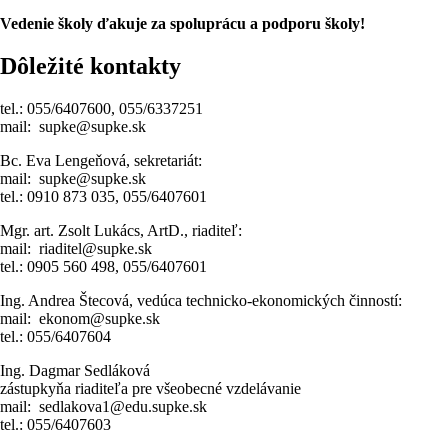
Vedenie školy ďakuje za spoluprácu a podporu školy!
Dôležité kontakty
tel.: 055/6407600, 055/6337251
mail: supke@supke.sk
Bc. Eva Lengeňová, sekretariát:
mail: supke@supke.sk
tel.: 0910 873 035, 055/6407601
Mgr. art. Zsolt Lukács, ArtD., riaditeľ:
mail: riaditel@supke.sk
tel.: 0905 560 498, 055/6407601
Ing. Andrea Štecová, vedúca technicko-ekonomických činností:
mail: ekonom@supke.sk
tel.: 055/6407604
Ing. Dagmar Sedláková
zástupkyňa riaditeľa pre všeobecné vzdelávanie
mail: sedlakova1@edu.supke.sk
tel.: 055/6407603