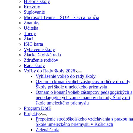
História školy
Rozvrhy
Suplovanie
Microsoft Teams – ŠUP – žiaci a rodičia
Známky
Učitelia
Triedy
Žiaci
ISIC karta
Vybavenie školy
Žiacka školská rada
Združenie rodičov
Rada školy
Voľby do Rady školy 2026
Vyhlásenie volieb do rady školy
Oznam o konaní volieb zástupcov rodičov do rady
Školy pri škole umeleckého priemyslu
Oznam o konaní volieb zástupcov pedagogických a
nepedagogických zamestnancov do rady Školy pri
škole umeleckého priemyslu
Program DofE
Projekty
Prepojenie stredoškolského vzdelávania s praxou na
Škole umeleckého priemyslu v Košiciach
Zelená škola