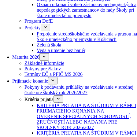
Oznam o konaní volieb zástupcov pedagogických a
nepedagogických zamestnancov do rady Školy pri
škole umeleckého priemyslu
Program DofE
Projekty
Prepojenie stredoškolského vzdelávania s praxou na
Škole umeleckého priemyslu v Košiciach
Zelená škola
Veda a umenie bez bariér
Maturita 2026
Základné informácie
Pokyny pre žiakov
Termíny EČ a PFIČ MS 2026
Prijímacie konanie
Pokyny k podávaniu prihlášky na vzdelávanie v strednej
škole pre školský rok 2026/2027
Kritéria prijatia
KRITÉRIÁ PRIJATIA NA ŠTÚDIUM V RÁMCI
PRIJÍMACIEHO KONANIA NA
OVERENIE ŠPECIÁLNYCH SCHOPNOSTÍ,
ZRUČNOSTÍ ALEBO NADANIA PRE
ŠKOLSKÝ ROK 2026/2027
KRITÉRIÁ PRIJATIA NA ŠTÚDIUM V RÁMCI