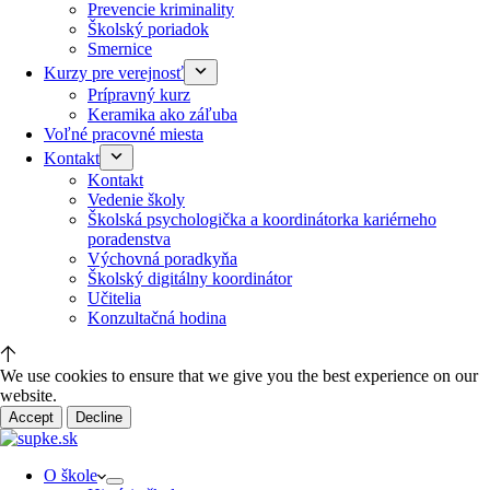
Prevencie kriminality
Školský poriadok
Smernice
Kurzy pre verejnosť
Prípravný kurz
Keramika ako záľuba
Voľné pracovné miesta
Kontakt
Kontakt
Vedenie školy
Školská psychologička a koordinátorka kariérneho
poradenstva
Výchovná poradkyňa
Školský digitálny koordinátor
Učitelia
Konzultačná hodina
We use cookies to ensure that we give you the best experience on our
website.
Accept
Decline
O škole