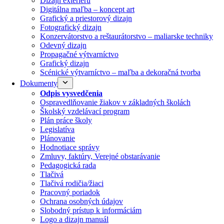
Dizajn exteriéru
Digitálna maľba – koncept art
Grafický a priestorový dizajn
Fotografický dizajn
Konzervátorstvo a reštaurátorstvo – maliarske techniky
Odevný dizajn
Propagačné výtvarníctvo
Grafický dizajn
Scénické výtvarníctvo – maľba a dekoračná tvorba
Dokumenty
Odpis vysvedčenia
Ospravedlňovanie žiakov v základných školách
Školský vzdelávací program
Plán práce školy
Legislatíva
Plánovanie
Hodnotiace správy
Zmluvy, faktúry, Verejné obstarávanie
Pedagogická rada
Tlačivá
Tlačivá rodičia/žiaci
Pracovný poriadok
Ochrana osobných údajov
Slobodný prístup k informáciám
Logo a dizajn manuál