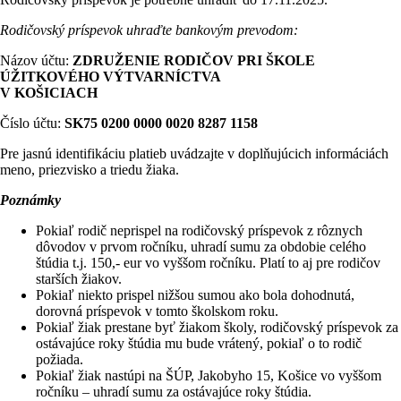
Rodičovský príspevok uhraďte bankovým prevodom:
Názov účtu:
ZDRUŽENIE RODIČOV PRI ŠKOLE
ÚŽITKOVÉHO VÝTVARNÍCTVA
V KOŠICIACH
Číslo účtu:
SK75 0200 0000 0020 8287 1158
Pre jasnú identifikáciu platieb uvádzajte v doplňujúcich informáciách
meno, priezvisko a triedu žiaka.
Poznámky
Pokiaľ rodič neprispel na rodičovský príspevok z rôznych
dôvodov v prvom ročníku, uhradí sumu za obdobie celého
štúdia t.j. 150,- eur vo vyššom ročníku. Platí to aj pre rodičov
starších žiakov.
Pokiaľ niekto prispel nižšou sumou ako bola dohodnutá,
dorovná príspevok v tomto školskom roku.
Pokiaľ žiak prestane byť žiakom školy, rodičovský príspevok za
ostávajúce roky štúdia mu bude vrátený, pokiaľ o to rodič
požiada.
Pokiaľ žiak nastúpi na ŠÚP, Jakobyho 15, Košice vo vyššom
ročníku – uhradí sumu za ostávajúce roky štúdia.