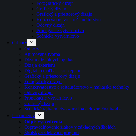
Fotografický dizajn
Grafický dizajn
Grafický a priestorový dizajn
Konzervátorstvo a reštaurátorstvo
Odevný dizajn
Propagačné výtvarníctvo
Scénické výtvarníctvo
Odbory
Odbory
Animovaná tvorba
Dizajn digitálnych aplikácií
Dizajn exteriéru
Digitálna maľba – koncept art
Grafický a priestorový dizajn
Fotografický dizajn
Konzervátorstvo a reštaurátorstvo – maliarske techniky
Odevný dizajn
Propagačné výtvarníctvo
Grafický dizajn
Scénické výtvarníctvo – maľba a dekoračná tvorba
Dokumenty
Odpis vysvedčenia
Ospravedlňovanie žiakov v základných školách
Školský vzdelávací program