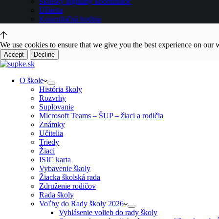
Školský digitálny koordinátor
Učitelia
Konzultačná hodina
We use cookies to ensure that we give you the best experience on our 
Accept
Decline
O škole
História školy
Rozvrhy
Suplovanie
Microsoft Teams – ŠUP – žiaci a rodičia
Známky
Učitelia
Triedy
Žiaci
ISIC karta
Vybavenie školy
Žiacka školská rada
Združenie rodičov
Rada školy
Voľby do Rady školy 2026
Vyhlásenie volieb do rady školy