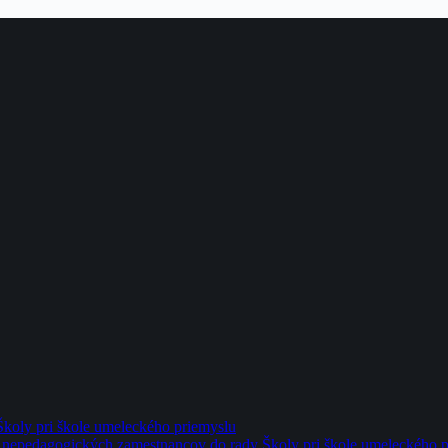
Školy pri škole umeleckého priemyslu
 nepedagogických zamestnancov do rady Školy pri škole umeleckého 