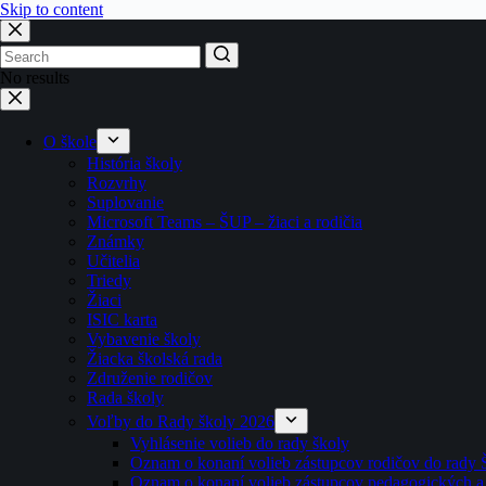
Skip to content
No results
O škole
História školy
Rozvrhy
Suplovanie
Microsoft Teams – ŠUP – žiaci a rodičia
Známky
Učitelia
Triedy
Žiaci
ISIC karta
Vybavenie školy
Žiacka školská rada
Združenie rodičov
Rada školy
Voľby do Rady školy 2026
Vyhlásenie volieb do rady školy
Oznam o konaní volieb zástupcov rodičov do rady 
Oznam o konaní volieb zástupcov pedagogických a