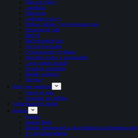
Plán práce školy
Legislatíva
Plánovanie
Hodnotiace správy
Zmluvy, faktúry, Verejné obstarávanie
Pedagogická rada
Tlačivá
Tlačivá rodičia/žiaci
Pracovný poriadok
Ochrana osobných údajov
Slobodný prístup k informáciám
Logo a dizajn manuál
Prevencie kriminality
Školský poriadok
Smernice
Kurzy pre verejnosť
Prípravný kurz
Keramika ako záľuba
Voľné pracovné miesta
Kontakt
Kontakt
Vedenie školy
Školská psychologička a koordinátorka kariérneho porade
Výchovná poradkyňa