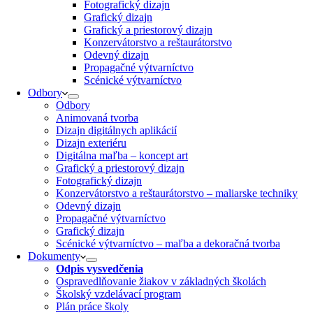
Fotografický dizajn
Grafický dizajn
Grafický a priestorový dizajn
Konzervátorstvo a reštaurátorstvo
Odevný dizajn
Propagačné výtvarníctvo
Scénické výtvarníctvo
Odbory
Odbory
Animovaná tvorba
Dizajn digitálnych aplikácií
Dizajn exteriéru
Digitálna maľba – koncept art
Grafický a priestorový dizajn
Fotografický dizajn
Konzervátorstvo a reštaurátorstvo – maliarske techniky
Odevný dizajn
Propagačné výtvarníctvo
Grafický dizajn
Scénické výtvarníctvo – maľba a dekoračná tvorba
Dokumenty
Odpis vysvedčenia
Ospravedlňovanie žiakov v základných školách
Školský vzdelávací program
Plán práce školy