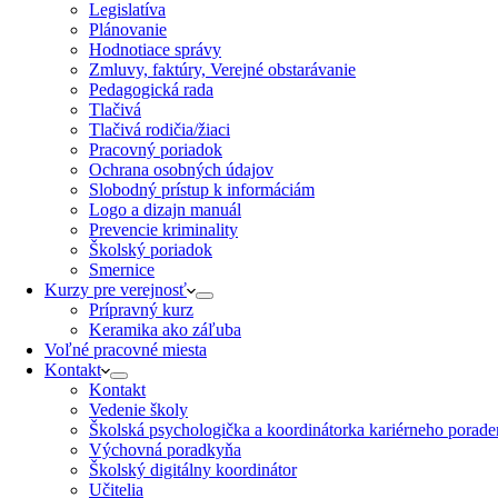
Legislatíva
Plánovanie
Hodnotiace správy
Zmluvy, faktúry, Verejné obstarávanie
Pedagogická rada
Tlačivá
Tlačivá rodičia/žiaci
Pracovný poriadok
Ochrana osobných údajov
Slobodný prístup k informáciám
Logo a dizajn manuál
Prevencie kriminality
Školský poriadok
Smernice
Kurzy pre verejnosť
Prípravný kurz
Keramika ako záľuba
Voľné pracovné miesta
Kontakt
Kontakt
Vedenie školy
Školská psychologička a koordinátorka kariérneho porade
Výchovná poradkyňa
Školský digitálny koordinátor
Učitelia