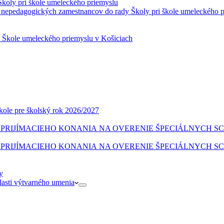
Školy pri škole umeleckého priemyslu
 nepedagogických zamestnancov do rady Školy pri škole umeleckého 
a Škole umeleckého priemyslu v Košiciach
škole pre školský rok 2026/2027
CI PRIJÍMACIEHO KONANIA NA OVERENIE ŠPECIÁLNYCH 
CI PRIJÍMACIEHO KONANIA NA OVERENIE ŠPECIÁLNYCH 
y
blasti výtvarného umenia