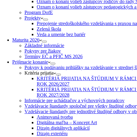
Oznam o konaní volieb zástupcov rodičov do rady 
Oznam o konaní volieb zástupcov pedagogických a
Program DofE
Projekty
Prepojenie stredoškolského vzdelávania s praxou n
Zelená škola
Veda a umenie bez bariér
Maturita 2026
Základné informácie
Pokyny pre žiakov
Termíny EČ a PFIČ MS 2026
Prijímacie konanie
Pokyny k podávaniu prihlášky na vzdelávanie v strednej 
Kritéria prijatia
KRITÉRIÁ PRIJATIA NA ŠTÚDIUM V RÁM
ROK 2026/2027
KRITÉRIÁ PRIJATIA NA ŠTÚDIUM V RÁM
ROK 2027/2028
Informácie pre uchádzačov a výchovných poradcov
Vzdelávacie štandardy spoločné pre všetky študijné odbor
Vzdelávacie štandardy pre jednotlivé študijné odbory v o
Animovaná tvorba
Digitálna maľba – Koncept Art
Dizajn digitálnych aplikácií
Dizajn exteriéru