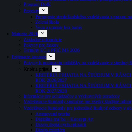
Program DofE
Projekty
Prepojenie stredoškolského vzdelávania s praxou n
Zelená škola
Veda a umenie bez bariér
Maturita 2026
Základné informácie
Pokyny pre žiakov
Termíny EČ a PFIČ MS 2026
Prijímacie konanie
Pokyny k podávaniu prihlášky na vzdelávanie v strednej 
Kritéria prijatia
KRITÉRIÁ PRIJATIA NA ŠTÚDIUM V RÁM
ROK 2026/2027
KRITÉRIÁ PRIJATIA NA ŠTÚDIUM V RÁM
ROK 2027/2028
Informácie pre uchádzačov a výchovných poradcov
Vzdelávacie štandardy spoločné pre všetky študijné odbor
Vzdelávacie štandardy pre jednotlivé študijné odbory v o
Animovaná tvorba
Digitálna maľba – Koncept Art
Dizajn digitálnych aplikácií
Dizajn exteriéru