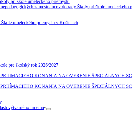
Školy pri škole umeleckého priemyslu
 nepedagogických zamestnancov do rady Školy pri škole umeleckého 
a Škole umeleckého priemyslu v Košiciach
škole pre školský rok 2026/2027
CI PRIJÍMACIEHO KONANIA NA OVERENIE ŠPECIÁLNYCH 
CI PRIJÍMACIEHO KONANIA NA OVERENIE ŠPECIÁLNYCH 
y
blasti výtvarného umenia