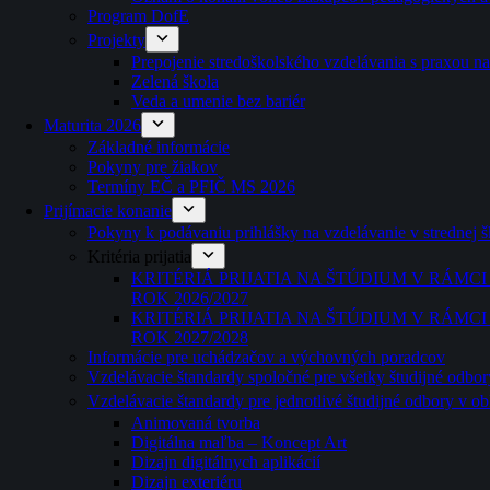
Program DofE
Projekty
Prepojenie stredoškolského vzdelávania s praxou n
Zelená škola
Veda a umenie bez bariér
Maturita 2026
Základné informácie
Pokyny pre žiakov
Termíny EČ a PFIČ MS 2026
Prijímacie konanie
Pokyny k podávaniu prihlášky na vzdelávanie v strednej 
Kritéria prijatia
KRITÉRIÁ PRIJATIA NA ŠTÚDIUM V RÁM
ROK 2026/2027
KRITÉRIÁ PRIJATIA NA ŠTÚDIUM V RÁM
ROK 2027/2028
Informácie pre uchádzačov a výchovných poradcov
Vzdelávacie štandardy spoločné pre všetky študijné odbor
Vzdelávacie štandardy pre jednotlivé študijné odbory v o
Animovaná tvorba
Digitálna maľba – Koncept Art
Dizajn digitálnych aplikácií
Dizajn exteriéru