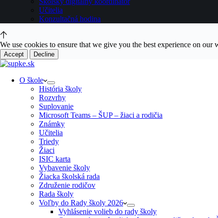
Školský digitálny koordinátor
Učitelia
Konzultačná hodina
We use cookies to ensure that we give you the best experience on our 
Accept
Decline
O škole
História školy
Rozvrhy
Suplovanie
Microsoft Teams – ŠUP – žiaci a rodičia
Známky
Učitelia
Triedy
Žiaci
ISIC karta
Vybavenie školy
Žiacka školská rada
Združenie rodičov
Rada školy
Voľby do Rady školy 2026
Vyhlásenie volieb do rady školy