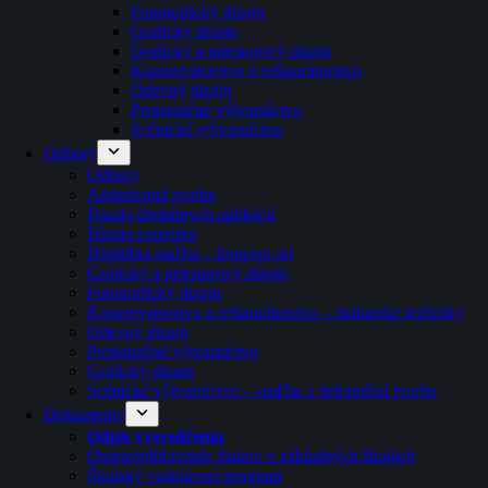
Fotografický dizajn
Grafický dizajn
Grafický a priestorový dizajn
Konzervátorstvo a reštaurátorstvo
Odevný dizajn
Propagačné výtvarníctvo
Scénické výtvarníctvo
Odbory
Odbory
Animovaná tvorba
Dizajn digitálnych aplikácií
Dizajn exteriéru
Digitálna maľba – koncept art
Grafický a priestorový dizajn
Fotografický dizajn
Konzervátorstvo a reštaurátorstvo – maliarske techniky
Odevný dizajn
Propagačné výtvarníctvo
Grafický dizajn
Scénické výtvarníctvo – maľba a dekoračná tvorba
Dokumenty
Odpis vysvedčenia
Ospravedlňovanie žiakov v základných školách
Školský vzdelávací program