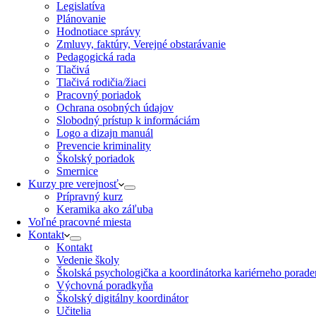
Legislatíva
Plánovanie
Hodnotiace správy
Zmluvy, faktúry, Verejné obstarávanie
Pedagogická rada
Tlačivá
Tlačivá rodičia/žiaci
Pracovný poriadok
Ochrana osobných údajov
Slobodný prístup k informáciám
Logo a dizajn manuál
Prevencie kriminality
Školský poriadok
Smernice
Kurzy pre verejnosť
Prípravný kurz
Keramika ako záľuba
Voľné pracovné miesta
Kontakt
Kontakt
Vedenie školy
Školská psychologička a koordinátorka kariérneho porade
Výchovná poradkyňa
Školský digitálny koordinátor
Učitelia