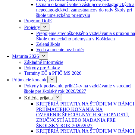
Oznam o konaní volieb zástupcov pedagogických a
nepedagogických zamestnancov do rady Školy pri
škole umeleckého priemyslu
Program DofE
Projekty
Prepojenie stredoškolského vzdelávania s praxou na
Škole umeleckého priemyslu v Košiciach
Zelená škola
Veda a umenie bez bariér
Maturita 2026
Základné informácie
Pokyny pre žiakov
Termíny EČ a PFIČ MS 2026
Prijímacie konanie
Pokyny k podávaniu prihlášky na vzdelávanie v strednej
škole pre školský rok 2026/2027
Kritéria prijatia
KRITÉRIÁ PRIJATIA NA ŠTÚDIUM V RÁMCI
PRIJÍMACIEHO KONANIA NA
OVERENIE ŠPECIÁLNYCH SCHOPNOSTÍ,
ZRUČNOSTÍ ALEBO NADANIA PRE
ŠKOLSKÝ ROK 2026/2027
KRITÉRIÁ PRIJATIA NA ŠTÚDIUM V RÁMCI