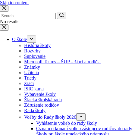
Skip to content
No results
O škole
História školy
Rozvrhy
Suplovanie
Microsoft Teams – ŠUP – žiaci a rodičia
Známky
Učitelia
Triedy
Žiaci
ISIC karta
Vybavenie školy
Žiacka školská rada
Združenie rodičov
Rada školy
Voľby do Rady školy 2026
Vyhlásenie volieb do rady školy
Oznam o konaní volieb zástupcov rodičov do rady
Školy pri škole umeleckého priemyslu