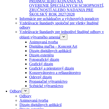
PRIJÍMACIEHO KONANIA NA
OVERENIE ŠPECIÁLNYCH SCHOPNOSTÍ,
ZRUČNOSTÍ ALEBO NADANIA PRE
ŠKOLSKÝ ROK 2027/2028
Informácie pre uchádzačov a výchovných poradcov
Vzdelávacie štandardy spoločné pre všetky študijné
odbory
Vzdelávacie štandardy pre jednotlivé študijné odbory v
oblasti výtvarného umenia
Animovaná tvorba
Digitálna maľba – Koncept Art
Dizajn digitálnych aplikácií
Dizajn exteriéru
Fotografický dizajn
Grafický dizajn
Grafický a priestorový dizajn
Konzervátorstvo a reštaurátorstvo
Odevný dizajn
Propagačné výtvarníctvo
Scénické výtvarníctvo
Odbory
Odbory
Animovaná tvorba
Dizajn digitálnych aplikácií