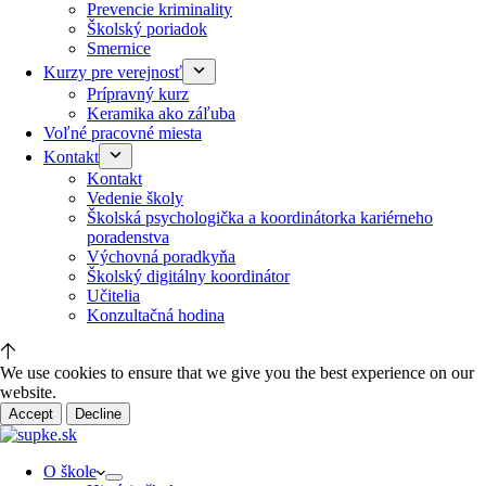
Prevencie kriminality
Školský poriadok
Smernice
Kurzy pre verejnosť
Prípravný kurz
Keramika ako záľuba
Voľné pracovné miesta
Kontakt
Kontakt
Vedenie školy
Školská psychologička a koordinátorka kariérneho
poradenstva
Výchovná poradkyňa
Školský digitálny koordinátor
Učitelia
Konzultačná hodina
We use cookies to ensure that we give you the best experience on our
website.
Accept
Decline
O škole