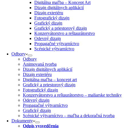
Digitálna maľba – Koncept Art
Dizajn digitálnych aplikácií
Dizajn exteriéru
Fotografický dizajn
Grafický dizajn
Grafický a priestorový dizajn
Konzervátorstvo a reštaurátorstvo
Odevný dizajn
Propagačné výtvarníctvo
Scénické výtvarníctvo
Odbory
Odbory
Animovaná tvorba
Dizajn digitálnych aplikácií
Dizajn exteriéru
Digitálna maľba – koncept art
Grafický a priestorový dizajn
Fotografický dizajn
Konzervátorstvo a reštaurátorstvo – maliarske techniky
Odevný dizajn
Propagačné výtvarníctvo
Grafický dizajn
Scénické výtvarníctvo – maľba a dekoračná tvorba
Dokumenty
Odpis vysvedčenia