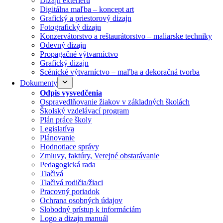
Dizajn exteriéru
Digitálna maľba – koncept art
Grafický a priestorový dizajn
Fotografický dizajn
Konzervátorstvo a reštaurátorstvo – maliarske techniky
Odevný dizajn
Propagačné výtvarníctvo
Grafický dizajn
Scénické výtvarníctvo – maľba a dekoračná tvorba
Dokumenty
Odpis vysvedčenia
Ospravedlňovanie žiakov v základných školách
Školský vzdelávací program
Plán práce školy
Legislatíva
Plánovanie
Hodnotiace správy
Zmluvy, faktúry, Verejné obstarávanie
Pedagogická rada
Tlačivá
Tlačivá rodičia/žiaci
Pracovný poriadok
Ochrana osobných údajov
Slobodný prístup k informáciám
Logo a dizajn manuál