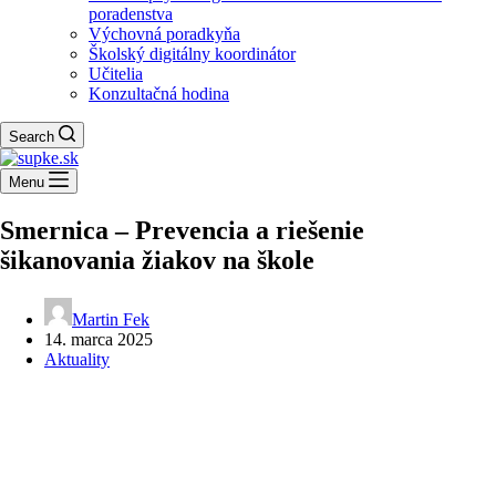
poradenstva
Výchovná poradkyňa
Školský digitálny koordinátor
Učitelia
Konzultačná hodina
Search
Menu
Smernica – Prevencia a riešenie
šikanovania žiakov na škole
Martin Fek
14. marca 2025
Aktuality