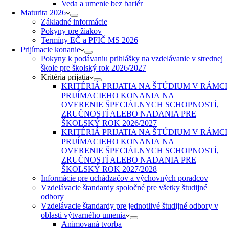
Veda a umenie bez bariér
Maturita 2026
Základné informácie
Pokyny pre žiakov
Termíny EČ a PFIČ MS 2026
Prijímacie konanie
Pokyny k podávaniu prihlášky na vzdelávanie v strednej
škole pre školský rok 2026/2027
Kritéria prijatia
KRITÉRIÁ PRIJATIA NA ŠTÚDIUM V RÁMCI
PRIJÍMACIEHO KONANIA NA
OVERENIE ŠPECIÁLNYCH SCHOPNOSTÍ,
ZRUČNOSTÍ ALEBO NADANIA PRE
ŠKOLSKÝ ROK 2026/2027
KRITÉRIÁ PRIJATIA NA ŠTÚDIUM V RÁMCI
PRIJÍMACIEHO KONANIA NA
OVERENIE ŠPECIÁLNYCH SCHOPNOSTÍ,
ZRUČNOSTÍ ALEBO NADANIA PRE
ŠKOLSKÝ ROK 2027/2028
Informácie pre uchádzačov a výchovných poradcov
Vzdelávacie štandardy spoločné pre všetky študijné
odbory
Vzdelávacie štandardy pre jednotlivé študijné odbory v
oblasti výtvarného umenia
Animovaná tvorba