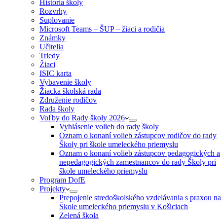
História školy
Rozvrhy
Suplovanie
Microsoft Teams – ŠUP – žiaci a rodičia
Známky
Učitelia
Triedy
Žiaci
ISIC karta
Vybavenie školy
Žiacka školská rada
Združenie rodičov
Rada školy
Voľby do Rady školy 2026
Vyhlásenie volieb do rady školy
Oznam o konaní volieb zástupcov rodičov do rady
Školy pri škole umeleckého priemyslu
Oznam o konaní volieb zástupcov pedagogických a
nepedagogických zamestnancov do rady Školy pri
škole umeleckého priemyslu
Program DofE
Projekty
Prepojenie stredoškolského vzdelávania s praxou na
Škole umeleckého priemyslu v Košiciach
Zelená škola