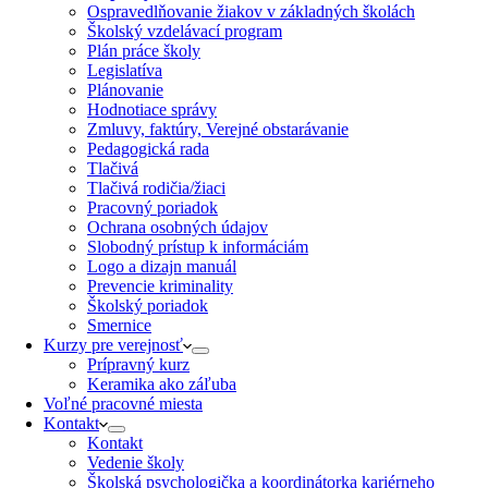
Ospravedlňovanie žiakov v základných školách
Školský vzdelávací program
Plán práce školy
Legislatíva
Plánovanie
Hodnotiace správy
Zmluvy, faktúry, Verejné obstarávanie
Pedagogická rada
Tlačivá
Tlačivá rodičia/žiaci
Pracovný poriadok
Ochrana osobných údajov
Slobodný prístup k informáciám
Logo a dizajn manuál
Prevencie kriminality
Školský poriadok
Smernice
Kurzy pre verejnosť
Prípravný kurz
Keramika ako záľuba
Voľné pracovné miesta
Kontakt
Kontakt
Vedenie školy
Školská psychologička a koordinátorka kariérneho