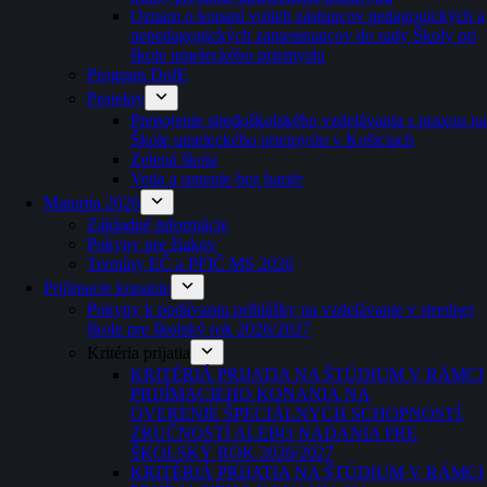
Oznam o konaní volieb zástupcov pedagogických a
nepedagogických zamestnancov do rady Školy pri
škole umeleckého priemyslu
Program DofE
Projekty
Prepojenie stredoškolského vzdelávania s praxou na
Škole umeleckého priemyslu v Košiciach
Zelená škola
Veda a umenie bez bariér
Maturita 2026
Základné informácie
Pokyny pre žiakov
Termíny EČ a PFIČ MS 2026
Prijímacie konanie
Pokyny k podávaniu prihlášky na vzdelávanie v strednej
škole pre školský rok 2026/2027
Kritéria prijatia
KRITÉRIÁ PRIJATIA NA ŠTÚDIUM V RÁMCI
PRIJÍMACIEHO KONANIA NA
OVERENIE ŠPECIÁLNYCH SCHOPNOSTÍ,
ZRUČNOSTÍ ALEBO NADANIA PRE
ŠKOLSKÝ ROK 2026/2027
KRITÉRIÁ PRIJATIA NA ŠTÚDIUM V RÁMCI