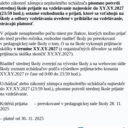
alebo zákonný zástupca neplnoletého uchádzača
písomne potvrdí
strednej škole prijatie na vzdelávanie najneskôr do XY.XY.2027
(23:59 hod.); ostatné rozhodnutia o prijatí, ktoré sa vzťahujú na
školy a odbory vzdelávania uvedené v prihláške na vzdelávanie,
strácajú platnosť
.
V prípade nenaplneného počtu miest pre žiakov, ktorých možno prijať
do tried prvého ročníka, rozhodne riaditeľ školy po prerokovaní
v pedagogickej rade školy o tom, či sa na škole vykonajú prijímacie
skúšky
v termíne
XY.XY.2027
(z organizačných dôvodov sa môže
prijímacia skúška skončiť XY.XY.2027).
Riaditeľ strednej školy zverejní na výveske školy a na webovom sídle
školy zoznam uchádzačov podľa výsledkov prijímacieho konania
XY.XY.2027 (v čase od 0:00 do 23:59 hod.).
Uchádzač alebo zákonný zástupca neplnoletého uchádzača najneskôr
do XY.XY.2027 (23:59 hod.), písomne potvrdí strednej škole prijatie
na vzdelávanie.
Kritériá prijatia: – prerokované v pedagogickej rade školy 28. 11.
2025
– platné od 30. 11. 2025