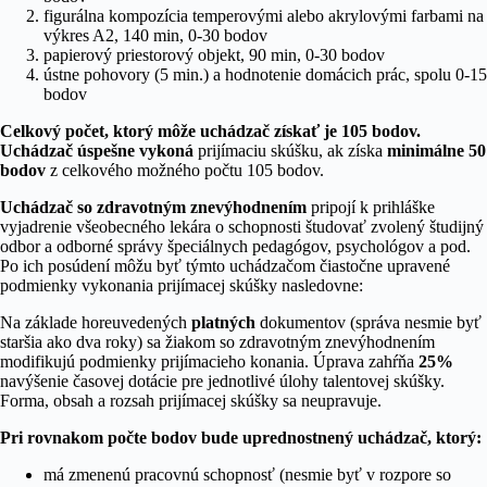
figurálna kompozícia temperovými alebo akrylovými farbami na
výkres A2, 140 min, 0-30 bodov
papierový priestorový objekt, 90 min, 0-30 bodov
ústne pohovory (5 min.) a hodnotenie domácich prác, spolu 0-15
bodov
Celkový počet, ktorý môže uchádzač získať je 105 bodov.
Uchádzač úspešne vykoná
prijímaciu skúšku, ak získa
minimálne
50
bodov
z celkového možného počtu 105 bodov.
Uchádzač so zdravotným znevýhodnením
pripojí k prihláške
vyjadrenie všeobecného lekára o schopnosti študovať zvolený študijný
odbor a odborné správy špeciálnych pedagógov, psychológov a pod.
Po ich posúdení môžu byť týmto uchádzačom čiastočne upravené
podmienky vykonania prijímacej skúšky nasledovne:
Na základe horeuvedených
platných
dokumentov (správa nesmie byť
staršia ako dva roky) sa žiakom so zdravotným znevýhodnením
modifikujú podmienky prijímacieho konania. Úprava zahŕňa
25%
navýšenie časovej dotácie pre jednotlivé úlohy talentovej skúšky.
Forma, obsah a rozsah prijímacej skúšky sa neupravuje.
Pri rovnakom počte bodov bude uprednostnený uchádzač, ktorý:
má zmenenú pracovnú schopnosť (nesmie byť v rozpore so