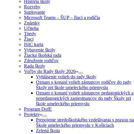
História školy
Rozvrhy
Suplovanie
Microsoft Teams – ŠUP – žiaci a rodičia
Známky
Učitelia
Triedy
Žiaci
ISIC karta
Vybavenie školy
Žiacka školská rada
Združenie rodičov
Rada školy
Voľby do Rady školy 2026
Vyhlásenie volieb do rady školy
Oznam o konaní volieb zástupcov rodičov do rady
Školy pri škole umeleckého priemyslu
Oznam o konaní volieb zástupcov pedagogických a
nepedagogických zamestnancov do rady Školy pri
škole umeleckého priemyslu
Program DofE
Projekty
Prepojenie stredoškolského vzdelávania s praxou na
Škole umeleckého priemyslu v Košiciach
Zelená škola