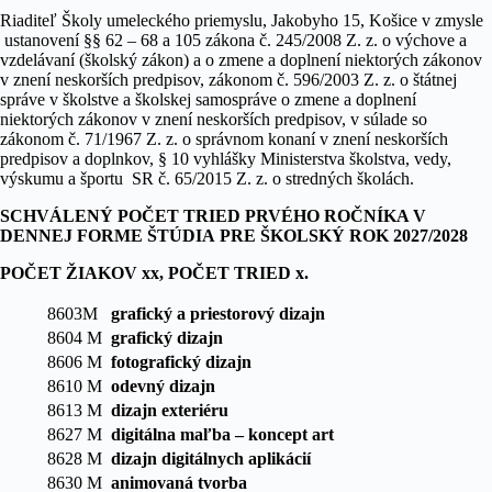
Riaditeľ Školy umeleckého priemyslu, Jakobyho 15, Košice v zmysle
ustanovení §§ 62 – 68 a 105 zákona č. 245/2008 Z. z. o výchove a
vzdelávaní (školský zákon) a o zmene a doplnení niektorých zákonov
v znení neskorších predpisov, zákonom č. 596/2003 Z. z. o štátnej
správe v školstve a školskej samospráve o zmene a doplnení
niektorých zákonov v znení neskorších predpisov, v súlade so
zákonom č. 71/1967 Z. z. o správnom konaní v znení neskorších
predpisov a doplnkov, § 10 vyhlášky Ministerstva školstva, vedy,
výskumu a športu SR č. 65/2015 Z. z. o stredných školách.
SCHVÁLENÝ POČET TRIED PRVÉHO ROČNÍKA V
DENNEJ FORME ŠTÚDIA PRE ŠKOLSKÝ ROK 2027/2028
POČET ŽIAKOV xx, POČET TRIED x.
8603M
grafický a priestorový dizajn
8604 M
grafický dizajn
8606 M
fotografický dizajn
8610 M
odevný dizajn
8613 M
dizajn exteriéru
8627 M
digitálna maľba – koncept art
8628 M
dizajn digitálnych aplikácií
8630 M
animovaná tvorba