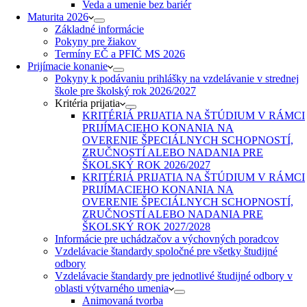
Veda a umenie bez bariér
Maturita 2026
Základné informácie
Pokyny pre žiakov
Termíny EČ a PFIČ MS 2026
Prijímacie konanie
Pokyny k podávaniu prihlášky na vzdelávanie v strednej
škole pre školský rok 2026/2027
Kritéria prijatia
KRITÉRIÁ PRIJATIA NA ŠTÚDIUM V RÁMCI
PRIJÍMACIEHO KONANIA NA
OVERENIE ŠPECIÁLNYCH SCHOPNOSTÍ,
ZRUČNOSTÍ ALEBO NADANIA PRE
ŠKOLSKÝ ROK 2026/2027
KRITÉRIÁ PRIJATIA NA ŠTÚDIUM V RÁMCI
PRIJÍMACIEHO KONANIA NA
OVERENIE ŠPECIÁLNYCH SCHOPNOSTÍ,
ZRUČNOSTÍ ALEBO NADANIA PRE
ŠKOLSKÝ ROK 2027/2028
Informácie pre uchádzačov a výchovných poradcov
Vzdelávacie štandardy spoločné pre všetky študijné
odbory
Vzdelávacie štandardy pre jednotlivé študijné odbory v
oblasti výtvarného umenia
Animovaná tvorba