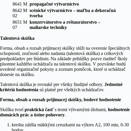
8641 M
propagačné výtvarníctvo
8642 M
scénické výtvarníctvo – maľba a dekoračná
02
tvorba
8651 M
konzervátorstvo a reštaurátorstvo –
07
maliarske techniky
Talentová skúška
Forma, obsah a rozsah prijímacej skúšky slúži na overenie špeciálnych
schopností, zručností alebo nadania (talentová skúška) a celkových
predpokladov pre štúdium. Na základe prihlášky pozve riaditeľ školy
písomne každého uchádzača na talentovú skúšku. V pozvánke budú
uvedené organizačné pokyny a zoznam pomôcok, ktoré si uchádzač
donesie na skúšku.
Talentová skúška je rovnaké pre všetky študijné odbory.
Jednotné
kritériá hodnotenia
sú platné pre všetkých uchádzačov.
Forma, obsah a rozsah prijímacej skúšky, bodové hodnotenie
Skúšku tvorí
praktická časť
s tromi výtvarnými úlohami,
hodnotenie
domácich prác a ústne pohovory
.
kresba zátišia mäkkými ceruzkami na výkres A2, 100 min, 0-30
bodov