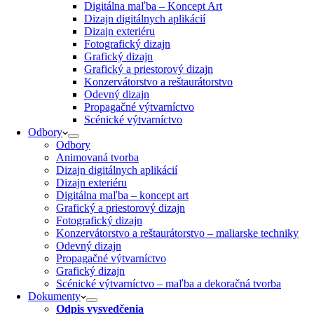
Digitálna maľba – Koncept Art
Dizajn digitálnych aplikácií
Dizajn exteriéru
Fotografický dizajn
Grafický dizajn
Grafický a priestorový dizajn
Konzervátorstvo a reštaurátorstvo
Odevný dizajn
Propagačné výtvarníctvo
Scénické výtvarníctvo
Odbory
Odbory
Animovaná tvorba
Dizajn digitálnych aplikácií
Dizajn exteriéru
Digitálna maľba – koncept art
Grafický a priestorový dizajn
Fotografický dizajn
Konzervátorstvo a reštaurátorstvo – maliarske techniky
Odevný dizajn
Propagačné výtvarníctvo
Grafický dizajn
Scénické výtvarníctvo – maľba a dekoračná tvorba
Dokumenty
Odpis vysvedčenia