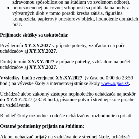
zdravotnou spôsobilosťou na štúdium vo zvolenom odbore),
pri nezmenenej pracovnej schopnosti sa prihliada na body z
výtvarných úloh v tomto poradí: kresba zátišia, figurálna
kompozícia, papierový priestorový objekt, hodnotenie domácich
prác.
Prijímacie skúšky sa uskutočnia:
Prvý termín
XY.XY.2027
v prípade potreby, vzhľadom na počet
uchádzačov aj
XY.XY.2027
.
Druhý termín
XY.XY.2027
v prípade potreby, vzhľadom na počet
uchádzačov aj
XY.XY.2027
.
Výsledky
budú zverejnené
XY.XY.2027
(v čase od 0:00 do 23:59
hod.) na výveske školy a internetovej stránke školy
www.supke.sk
.
Uchádzač alebo zákonný zástupca neplnoletého uchádzača najneskôr
do XY.XY.2027 (23:59 hod.), písomne potvrdí strednej škole prijatie
na vzdelávanie.
Riaditeľ školy rozhodne a odošle uchádzačovi rozhodnutie o prijatí.
Ostatné podmienky prijatia na štúdium:
Ak bol uchádzač prijatý na vzdelávanie v strednej škole, uchádzač