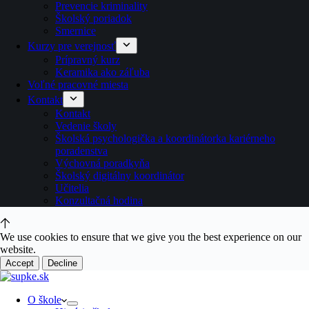
Prevencie kriminality
Školský poriadok
Smernice
Kurzy pre verejnosť
Prípravný kurz
Keramika ako záľuba
Voľné pracovné miesta
Kontakt
Kontakt
Vedenie školy
Školská psychologička a koordinátorka kariérneho
poradenstva
Výchovná poradkyňa
Školský digitálny koordinátor
Učitelia
Konzultačná hodina
We use cookies to ensure that we give you the best experience on our
website.
Accept
Decline
O škole