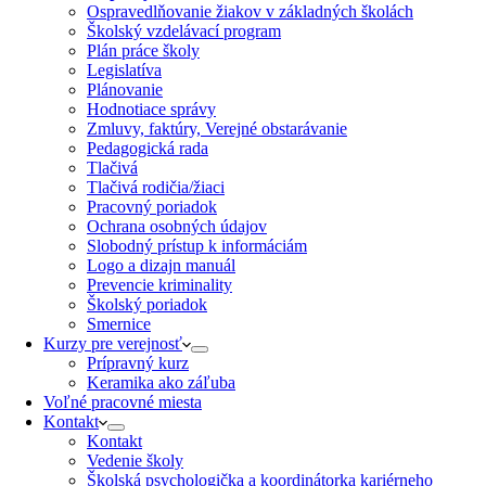
Ospravedlňovanie žiakov v základných školách
Školský vzdelávací program
Plán práce školy
Legislatíva
Plánovanie
Hodnotiace správy
Zmluvy, faktúry, Verejné obstarávanie
Pedagogická rada
Tlačivá
Tlačivá rodičia/žiaci
Pracovný poriadok
Ochrana osobných údajov
Slobodný prístup k informáciám
Logo a dizajn manuál
Prevencie kriminality
Školský poriadok
Smernice
Kurzy pre verejnosť
Prípravný kurz
Keramika ako záľuba
Voľné pracovné miesta
Kontakt
Kontakt
Vedenie školy
Školská psychologička a koordinátorka kariérneho