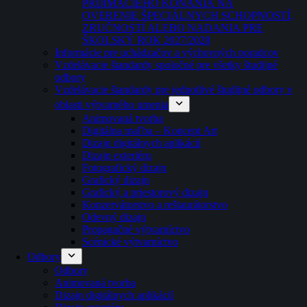
PRIJÍMACIEHO KONANIA NA
OVERENIE ŠPECIÁLNYCH SCHOPNOSTÍ,
ZRUČNOSTÍ ALEBO NADANIA PRE
ŠKOLSKÝ ROK 2027/2028
Informácie pre uchádzačov a výchovných poradcov
Vzdelávacie štandardy spoločné pre všetky študijné
odbory
Vzdelávacie štandardy pre jednotlivé študijné odbory v
oblasti výtvarného umenia
Animovaná tvorba
Digitálna maľba – Koncept Art
Dizajn digitálnych aplikácií
Dizajn exteriéru
Fotografický dizajn
Grafický dizajn
Grafický a priestorový dizajn
Konzervátorstvo a reštaurátorstvo
Odevný dizajn
Propagačné výtvarníctvo
Scénické výtvarníctvo
Odbory
Odbory
Animovaná tvorba
Dizajn digitálnych aplikácií