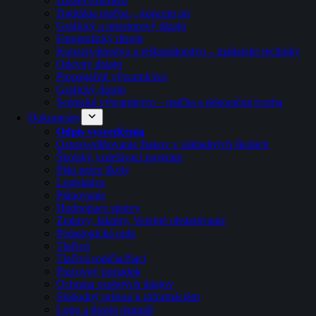
Dizajn exteriéru
Digitálna maľba – koncept art
Grafický a priestorový dizajn
Fotografický dizajn
Konzervátorstvo a reštaurátorstvo – maliarske techniky
Odevný dizajn
Propagačné výtvarníctvo
Grafický dizajn
Scénické výtvarníctvo – maľba a dekoračná tvorba
Dokumenty
Odpis vysvedčenia
Ospravedlňovanie žiakov v základných školách
Školský vzdelávací program
Plán práce školy
Legislatíva
Plánovanie
Hodnotiace správy
Zmluvy, faktúry, Verejné obstarávanie
Pedagogická rada
Tlačivá
Tlačivá rodičia/žiaci
Pracovný poriadok
Ochrana osobných údajov
Slobodný prístup k informáciám
Logo a dizajn manuál