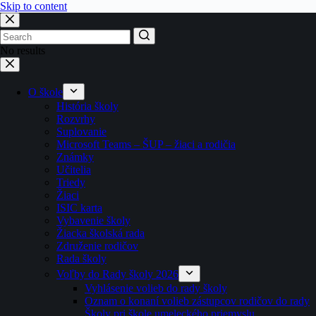
Skip to content
No results
O škole
História školy
Rozvrhy
Suplovanie
Microsoft Teams – ŠUP – žiaci a rodičia
Známky
Učitelia
Triedy
Žiaci
ISIC karta
Vybavenie školy
Žiacka školská rada
Združenie rodičov
Rada školy
Voľby do Rady školy 2026
Vyhlásenie volieb do rady školy
Oznam o konaní volieb zástupcov rodičov do rady
Školy pri škole umeleckého priemyslu