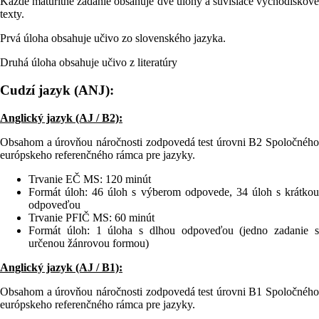
Každé maturitné zadanie obsahuje dve úlohy a súvisiace východiskové
texty.
Prvá úloha obsahuje učivo zo slovenského jazyka.
Druhá úloha obsahuje učivo z literatúry
Cudzí jazyk (ANJ):
Anglický jazyk (AJ / B2):
Obsahom a úrovňou náročnosti zodpovedá test úrovni B2 Spoločného
európskeho referenčného rámca pre jazyky.
Trvanie EČ MS: 120 minút
Formát úloh: 46 úloh s výberom odpovede, 34 úloh s krátkou
odpoveďou
Trvanie PFIČ MS: 60 minút
Formát úloh: 1 úloha s dlhou odpoveďou (jedno zadanie s
určenou žánrovou formou)
Anglický jazyk (AJ / B1):
Obsahom a úrovňou náročnosti zodpovedá test úrovni B1 Spoločného
európskeho referenčného rámca pre jazyky.