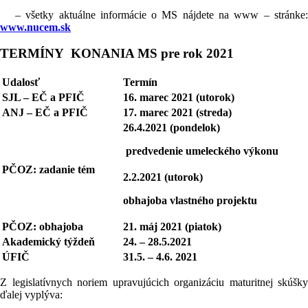
– všetky aktuálne informácie o MS nájdete na www – stránke:
www.nucem.sk
TERMÍNY KONANIA MS pre rok 2021
Udalosť
Termín
SJL – EČ a PFIČ
16. marec 2021 (utorok)
ANJ – EČ a PFIČ
17. marec 2021 (streda)
26.4.2021 (pondelok)
predvedenie umeleckého výkonu
PČOZ: zadanie tém
2.2.2021 (utorok)
obhajoba vlastného projektu
PČOZ: obhajoba
21. máj 2021 (piatok)
Akademický týždeň
24. – 28.5.2021
ÚFIČ
31.5. – 4.6. 2021
Z legislatívnych noriem upravujúcich organizáciu maturitnej skúšky
ďalej vyplýva: