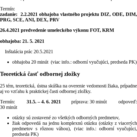
Termín:
zadanie:
2.2.2021 obhajoba vlastného projektu DIZ, ODE, DIM,
PRG, SCE, ANI, DEX, PRV
26.4.2021 predvedenie umeleckého výkonu FOT, KRM
obhajoba: 21. 5. 2021
Inštalácia prác 20.5.2021
obhajoba 20 minút (viac info.: odborní vyučujúci, predseda PK)
Teoretická časť odbornej zložky
25 tém, teoretická, ústna skúška na overenie vedomosti žiaka, prípadne
aj vo vzťahu k praktickej časti odbornej zložky.
Termín:
31.5. – 4. 6. 2021
príprava: 30 minút odpoveď:
30 minút
otázky sú zostavené zo všetkých odborných predmetov,
žiak odpovedá na jednu komplexnú otázku (otázky z viacerých
predmetov s rôznou váhou), (viac info.: odborní vyučujúci,
predseda PK)