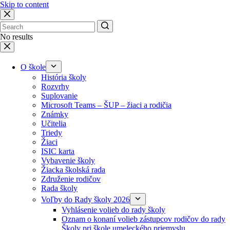
Skip to content
No results
O škole
História školy
Rozvrhy
Suplovanie
Microsoft Teams – ŠUP – žiaci a rodičia
Známky
Učitelia
Triedy
Žiaci
ISIC karta
Vybavenie školy
Žiacka školská rada
Združenie rodičov
Rada školy
Voľby do Rady školy 2026
Vyhlásenie volieb do rady školy
Oznam o konaní volieb zástupcov rodičov do rady
Školy pri škole umeleckého priemyslu