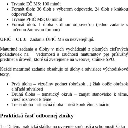
Trvanie EČ MS: 100 minút
Formát úloh: 36 úloh s výberom odpovede, 24 úloh s krátkou
odpoveďou
Trvanie PFIČ MS: 60 minút
Formát úloh: 1 úloha s dlhou odpoveďou (jedno zadanie s
určenou žánrovou formou)
ÚFIČ – CUJ:
Zadania ÚFIČ MS sa nezverejňujú.
Maturitné zadania a úlohy v nich vychádzajú z platných cieľových
požiadaviek na vedomosti a zručnosti maturantov pre príslušný
predmet a úroveň, ktoré sú zverejnené na webovej stránke ŠPÚ.
Každé maturitné zadanie obsahuje tri úlohy a súvisiace východiskové
texty.
Prvá úloha – vizuálny podnet (obrázok…) žiak opíše obrázok
a hľadá súvislosti
Druhá úloha – tematický okruh – zaujať stanovisko k téme,
viesť rozhovor k téme
Tretia úloha – situačná úloha – rieši konkrétnu situáciu
Praktická časť odbornej zložky
1 – 15 tém, praktická skúška na overenie zručností a schopností žiaka