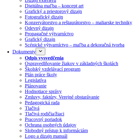
Dizajn exteriéru
Digitálna maľba – koncept art
Grafický a priestorový dizajn
Fotografický dizajn
Konzervátorstvo a reštaurátorstvo – maliarske techniky
Odevný dizajn
Propagačné výtvarníctvo
Grafický dizajn
Scénické výtvarníctvo – maľba a dekoračná tvorba
Dokumenty
Odpis vysvedčenia
Ospravedlňovanie žiakov v základných školách
Školský vzdelávací program
Plán práce školy
Legislatíva
Plánovanie
Hodnotiace správy
Zmluvy, faktúry, Verejné obstarávanie
Pedagogická rada
Tlačivá
Tlačivá rodičia/žiaci
Pracovný poriadok
Ochrana osobných údajov
Slobodný prístup k informáciám
Logo a dizajn manuál