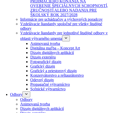
PRIJÍMACIEHO KONANIA NA
OVERENIE ŠPECIÁLNYCH SCHOPNOSTÍ,
ZRUČNOSTÍ ALEBO NADANIA PRE
ŠKOLSKÝ ROK 2027/2028
Informácie pre uchádzačov a výchovných poradcov
Vzdelávacie štandardy spoločné pre všetky študijné
odbory
Vzdelávacie štandardy pre jednotlivé študijné odbory v
oblasti výtvarného umenia
Animovaná tvorba
Digitálna maľba – Koncept Art
Dizajn digitálnych aplikácií
Dizajn exteriéru
Fotografický dizajn
Grafický dizajn
Grafický a priestorový dizajn
Konzervátorstvo a reštaurátorstvo
Odevný dizajn
Propagačné výtvarníctvo
Scénické výtvarníctvo
Odbory
Odbory
Animovaná tvorba
Dizajn digitálnych aplikácií