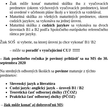
Žiak môže konať maturitnú skúšku iba z vyučovacích
predmetov (okrem výchovných vyučovacích predmetov), ktoré
sú uvedené v učebnom pláne školy a v ktorých sa vzdelával.
Maturitná skúška zo všetkých maturitných predmetov, okrem
cudzích jazykov, sa vykonáva na jednej úrovni.
Maturitná skúška z
cudzích jazykov
sa vykonáva na dvoch
úrovniach B1 a B2 podľa Spoločného európskeho referenčného
rámca pre jazyky.
Žiak SOŠ si vyberie, na ktorej úrovni ju chce vykonať B1/ B2
– môže sa
poradiť s vyučujúcimi CUJ !!!!!!
– žiak posledného ročníka je povinný prihlásiť sa na MS do 30.
septembra 2020
Na stredných odborných školách sa
povinne
maturuje z týchto
predmetov:
Slovenský jazyk a literatúra
Cudzí jazyk: anglický jazyk – úroveň B1 / B2
Teoretická časť odbornej zložky (TČOZ)
Praktická časť odbornej zložky (PČOZ)
–
žiak môže konať aj dobrovoľnú MS
: