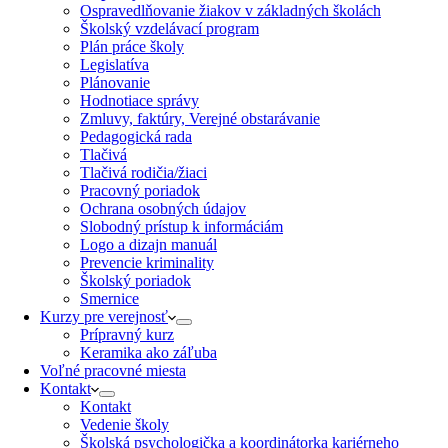
Ospravedlňovanie žiakov v základných školách
Školský vzdelávací program
Plán práce školy
Legislatíva
Plánovanie
Hodnotiace správy
Zmluvy, faktúry, Verejné obstarávanie
Pedagogická rada
Tlačivá
Tlačivá rodičia/žiaci
Pracovný poriadok
Ochrana osobných údajov
Slobodný prístup k informáciám
Logo a dizajn manuál
Prevencie kriminality
Školský poriadok
Smernice
Kurzy pre verejnosť
Prípravný kurz
Keramika ako záľuba
Voľné pracovné miesta
Kontakt
Kontakt
Vedenie školy
Školská psychologička a koordinátorka kariérneho