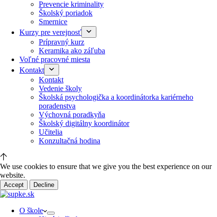
Prevencie kriminality
Školský poriadok
Smernice
Kurzy pre verejnosť
Prípravný kurz
Keramika ako záľuba
Voľné pracovné miesta
Kontakt
Kontakt
Vedenie školy
Školská psychologička a koordinátorka kariérneho
poradenstva
Výchovná poradkyňa
Školský digitálny koordinátor
Učitelia
Konzultačná hodina
We use cookies to ensure that we give you the best experience on our
website.
Accept
Decline
O škole