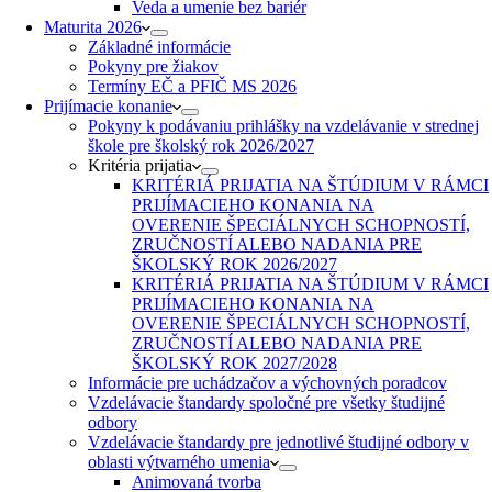
Veda a umenie bez bariér
Maturita 2026
Základné informácie
Pokyny pre žiakov
Termíny EČ a PFIČ MS 2026
Prijímacie konanie
Pokyny k podávaniu prihlášky na vzdelávanie v strednej
škole pre školský rok 2026/2027
Kritéria prijatia
KRITÉRIÁ PRIJATIA NA ŠTÚDIUM V RÁMCI
PRIJÍMACIEHO KONANIA NA
OVERENIE ŠPECIÁLNYCH SCHOPNOSTÍ,
ZRUČNOSTÍ ALEBO NADANIA PRE
ŠKOLSKÝ ROK 2026/2027
KRITÉRIÁ PRIJATIA NA ŠTÚDIUM V RÁMCI
PRIJÍMACIEHO KONANIA NA
OVERENIE ŠPECIÁLNYCH SCHOPNOSTÍ,
ZRUČNOSTÍ ALEBO NADANIA PRE
ŠKOLSKÝ ROK 2027/2028
Informácie pre uchádzačov a výchovných poradcov
Vzdelávacie štandardy spoločné pre všetky študijné
odbory
Vzdelávacie štandardy pre jednotlivé študijné odbory v
oblasti výtvarného umenia
Animovaná tvorba