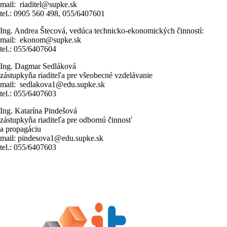
mail: riaditel@supke.sk
tel.: 0905 560 498, 055/6407601
Ing. Andrea Štecová, vedúca technicko-ekonomických činností:
mail: ekonom@supke.sk
tel.: 055/6407604
Ing. Dagmar Sedláková
zástupkyňa riaditeľa pre všeobecné vzdelávanie
mail: sedlakova1@edu.supke.sk
tel.: 055/6407603
Ing. Katarína Pindešová
zástupkyňa riaditeľa pre odbornú činnosť
a propagáciu
mail: pindesova1@edu.supke.sk
tel.: 055/6407603