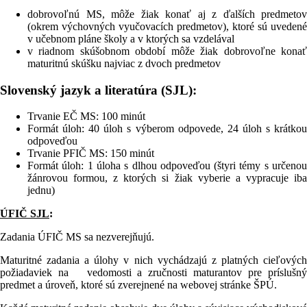
dobrovoľnú MS, môže žiak konať aj z ďalších predmetov
(okrem výchovných vyučovacích predmetov), ktoré sú uvedené
v učebnom pláne školy a v ktorých sa vzdelával
v riadnom skúšobnom období môže žiak dobrovoľne konať
maturitnú skúšku najviac z dvoch predmetov
Slovenský jazyk a literatúra (SJL):
Trvanie EČ MS: 100 minút
Formát úloh: 40 úloh s výberom odpovede, 24 úloh s krátkou
odpoveďou
Trvanie PFIČ MS: 150 minút
Formát úloh: 1 úloha s dlhou odpoveďou (štyri témy s určenou
žánrovou formou, z ktorých si žiak vyberie a vypracuje iba
jednu)
ÚFIČ SJL
:
Zadania ÚFIČ MS sa nezverejňujú.
Maturitné zadania a úlohy v nich vychádzajú z platných cieľových
požiadaviek na vedomosti a zručnosti maturantov pre príslušný
predmet a úroveň, ktoré sú zverejnené na webovej stránke ŠPÚ.