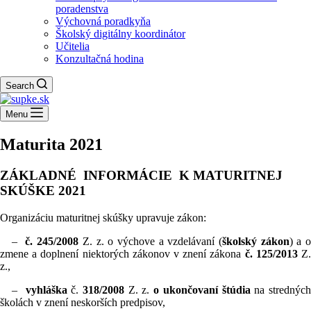
poradenstva
Výchovná poradkyňa
Školský digitálny koordinátor
Učitelia
Konzultačná hodina
Search
Menu
Maturita 2021
ZÁKLADNÉ INFORMÁCIE K MATURITNEJ
SKÚŠKE 2021
Organizáciu maturitnej skúšky upravuje zákon:
–
č. 245/2008
Z. z. o výchove a vzdelávaní (
školský zákon
) a o
zmene a doplnení niektorých zákonov v znení zákona
č. 125/2013
Z
z.,
–
vyhláška
č.
318/2008
Z. z.
o ukončovaní štúdia
na strednýc
školách v znení neskorších predpisov,