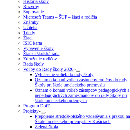
História školy
Rozvrhy
Suplovanie
Microsoft Teams – ŠUP – žiaci a rodičia
Známky
Učitelia
Triedy
Žiaci
ISIC karta
Vybavenie školy
Žiacka školská rada
Združenie rodičov
Rada školy
Voľby do Rady školy 2026
Vyhlásenie volieb do rady školy
Oznam o konaní volieb zástupcov rodičov do rady
Školy pri škole umeleckého priemyslu
Oznam o konaní volieb zástupcov pedagogických a
nepedagogických zamestnancov do rady Školy pri
škole umeleckého priemyslu
Program DofE
Projekty
Prepojenie stredoškolského vzdelávania s praxou na
Škole umeleckého priemyslu v Košiciach
Zelená škola