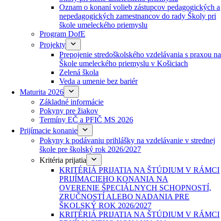
Oznam o konaní volieb zástupcov pedagogických a
nepedagogických zamestnancov do rady Školy pri
škole umeleckého priemyslu
Program DofE
Projekty
Prepojenie stredoškolského vzdelávania s praxou na
Škole umeleckého priemyslu v Košiciach
Zelená škola
Veda a umenie bez bariér
Maturita 2026
Základné informácie
Pokyny pre žiakov
Termíny EČ a PFIČ MS 2026
Prijímacie konanie
Pokyny k podávaniu prihlášky na vzdelávanie v strednej
škole pre školský rok 2026/2027
Kritéria prijatia
KRITÉRIÁ PRIJATIA NA ŠTÚDIUM V RÁMCI
PRIJÍMACIEHO KONANIA NA
OVERENIE ŠPECIÁLNYCH SCHOPNOSTÍ,
ZRUČNOSTÍ ALEBO NADANIA PRE
ŠKOLSKÝ ROK 2026/2027
KRITÉRIÁ PRIJATIA NA ŠTÚDIUM V RÁMCI