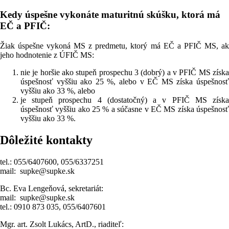
Kedy úspešne vykonáte maturitnú skúšku, ktorá má
EČ a PFIČ:
Žiak úspešne vykoná MS z predmetu, ktorý má EČ a PFIČ MS, ak
jeho hodnotenie z ÚFIČ MS:
nie je horšie ako stupeň prospechu 3 (dobrý) a v PFIČ MS získa
úspešnosť vyššiu ako 25 %, alebo v EČ MS získa úspešnosť
vyššiu ako 33 %, alebo
je stupeň prospechu 4 (dostatočný) a v PFIČ MS získa
úspešnosť vyššiu ako 25 % a súčasne v EČ MS získa úspešnosť
vyššiu ako 33 %.
Dôležité kontakty
tel.: 055/6407600, 055/6337251
mail: supke@supke.sk
Bc. Eva Lengeňová, sekretariát:
mail: supke@supke.sk
tel.: 0910 873 035, 055/6407601
Mgr. art. Zsolt Lukács, ArtD., riaditeľ: