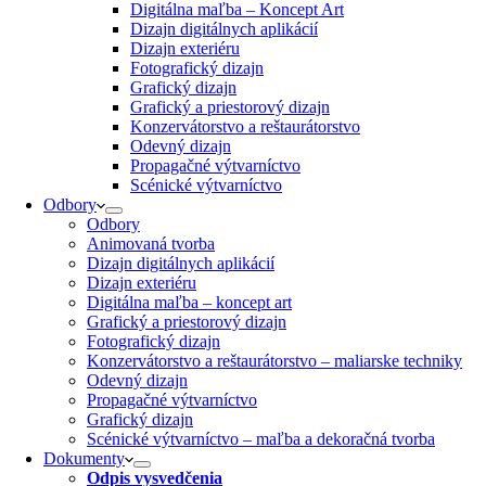
Digitálna maľba – Koncept Art
Dizajn digitálnych aplikácií
Dizajn exteriéru
Fotografický dizajn
Grafický dizajn
Grafický a priestorový dizajn
Konzervátorstvo a reštaurátorstvo
Odevný dizajn
Propagačné výtvarníctvo
Scénické výtvarníctvo
Odbory
Odbory
Animovaná tvorba
Dizajn digitálnych aplikácií
Dizajn exteriéru
Digitálna maľba – koncept art
Grafický a priestorový dizajn
Fotografický dizajn
Konzervátorstvo a reštaurátorstvo – maliarske techniky
Odevný dizajn
Propagačné výtvarníctvo
Grafický dizajn
Scénické výtvarníctvo – maľba a dekoračná tvorba
Dokumenty
Odpis vysvedčenia