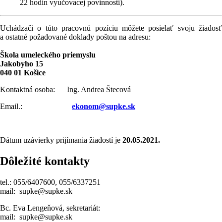
22 hodín vyučovacej povinnosti).
Uchádzači o túto pracovnú pozíciu môžete posielať svoju žiadosť
a ostatné požadované doklady poštou na adresu:
Škola umeleckého priemyslu
Jakobyho 15
040 01 Košice
Kontaktná osoba: Ing. Andrea Štecová
Email.:
ekonom@supke.sk
Dátum uzávierky prijímania žiadostí je
20.05.2021.
Dôležité kontakty
tel.: 055/6407600, 055/6337251
mail: supke@supke.sk
Bc. Eva Lengeňová, sekretariát:
mail: supke@supke.sk