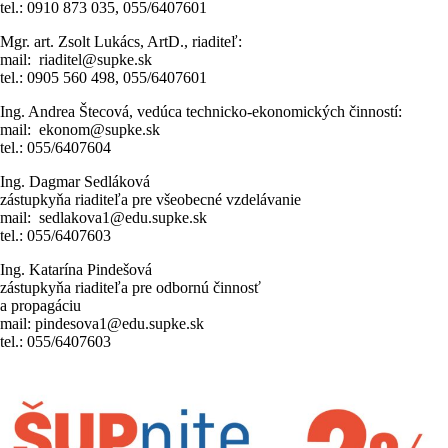
tel.: 0910 873 035, 055/6407601
Mgr. art. Zsolt Lukács, ArtD., riaditeľ:
mail: riaditel@supke.sk
tel.: 0905 560 498, 055/6407601
Ing. Andrea Štecová, vedúca technicko-ekonomických činností:
mail: ekonom@supke.sk
tel.: 055/6407604
Ing. Dagmar Sedláková
zástupkyňa riaditeľa pre všeobecné vzdelávanie
mail: sedlakova1@edu.supke.sk
tel.: 055/6407603
Ing. Katarína Pindešová
zástupkyňa riaditeľa pre odbornú činnosť
a propagáciu
mail: pindesova1@edu.supke.sk
tel.: 055/6407603