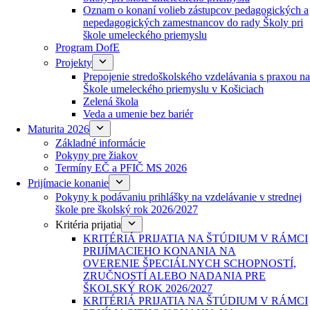
Oznam o konaní volieb zástupcov pedagogických a
nepedagogických zamestnancov do rady Školy pri
škole umeleckého priemyslu
Program DofE
Projekty
Prepojenie stredoškolského vzdelávania s praxou na
Škole umeleckého priemyslu v Košiciach
Zelená škola
Veda a umenie bez bariér
Maturita 2026
Základné informácie
Pokyny pre žiakov
Termíny EČ a PFIČ MS 2026
Prijímacie konanie
Pokyny k podávaniu prihlášky na vzdelávanie v strednej
škole pre školský rok 2026/2027
Kritéria prijatia
KRITÉRIÁ PRIJATIA NA ŠTÚDIUM V RÁMCI
PRIJÍMACIEHO KONANIA NA
OVERENIE ŠPECIÁLNYCH SCHOPNOSTÍ,
ZRUČNOSTÍ ALEBO NADANIA PRE
ŠKOLSKÝ ROK 2026/2027
KRITÉRIÁ PRIJATIA NA ŠTÚDIUM V RÁMCI