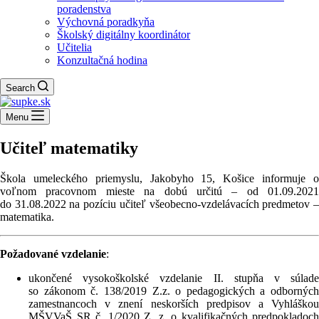
poradenstva
Výchovná poradkyňa
Školský digitálny koordinátor
Učitelia
Konzultačná hodina
Search
Menu
Učiteľ matematiky
Škola umeleckého priemyslu, Jakobyho 15, Košice informuje o
voľnom pracovnom mieste na dobú určitú – od 01.09.2021
do 31.08.2022 na pozíciu učiteľ všeobecno-vzdelávacích predmetov –
matematika.
Požadované vzdelanie
:
ukončené vysokoškolské vzdelanie II. stupňa v súlade
so zákonom č. 138/2019 Z.z. o pedagogických a odborných
zamestnancoch v znení neskorších predpisov a Vyhláškou
MŠVVaŠ SR č. 1/2020 Z. z. o kvalifikačných predpokladoch