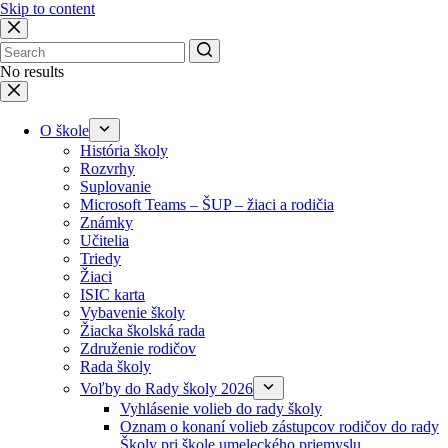
Skip to content
No results
O škole
História školy
Rozvrhy
Suplovanie
Microsoft Teams – ŠUP – žiaci a rodičia
Známky
Učitelia
Triedy
Žiaci
ISIC karta
Vybavenie školy
Žiacka školská rada
Združenie rodičov
Rada školy
Voľby do Rady školy 2026
Vyhlásenie volieb do rady školy
Oznam o konaní volieb zástupcov rodičov do rady
Školy pri škole umeleckého priemyslu