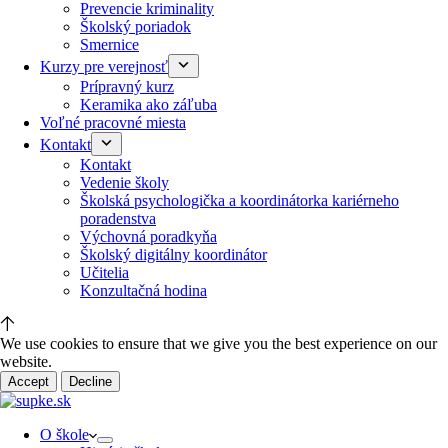
Prevencie kriminality
Školský poriadok
Smernice
Kurzy pre verejnosť
Prípravný kurz
Keramika ako záľuba
Voľné pracovné miesta
Kontakt
Kontakt
Vedenie školy
Školská psychologička a koordinátorka kariérneho
poradenstva
Výchovná poradkyňa
Školský digitálny koordinátor
Učitelia
Konzultačná hodina
We use cookies to ensure that we give you the best experience on our
website.
Accept
Decline
O škole