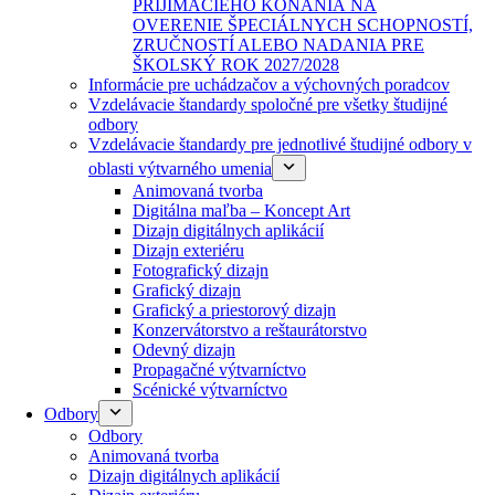
PRIJÍMACIEHO KONANIA NA
OVERENIE ŠPECIÁLNYCH SCHOPNOSTÍ,
ZRUČNOSTÍ ALEBO NADANIA PRE
ŠKOLSKÝ ROK 2027/2028
Informácie pre uchádzačov a výchovných poradcov
Vzdelávacie štandardy spoločné pre všetky študijné
odbory
Vzdelávacie štandardy pre jednotlivé študijné odbory v
oblasti výtvarného umenia
Animovaná tvorba
Digitálna maľba – Koncept Art
Dizajn digitálnych aplikácií
Dizajn exteriéru
Fotografický dizajn
Grafický dizajn
Grafický a priestorový dizajn
Konzervátorstvo a reštaurátorstvo
Odevný dizajn
Propagačné výtvarníctvo
Scénické výtvarníctvo
Odbory
Odbory
Animovaná tvorba
Dizajn digitálnych aplikácií