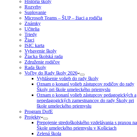
História školy
Rozvrhy
Suplovanie
Microsoft Teams – ŠUP – žiaci a rodičia
Známky
Učitelia
Triedy
Žiaci
ISIC karta
Vybavenie školy
Žiacka školská rada
Združenie rodičov
Rada školy
Voľby do Rady školy 2026
Vyhlásenie volieb do rady školy
Oznam o konaní volieb zástupcov rodičov do rady
Školy pri škole umeleckého priemyslu
Oznam o konaní volieb zástupcov pedagogických a
nepedagogických zamestnancov do rady Školy pri
škole umeleckého priemyslu
Program DofE
Projekty
Prepojenie stredoškolského vzdelávania s praxou na
Škole umeleckého priemyslu v Košiciach
Zelená škola