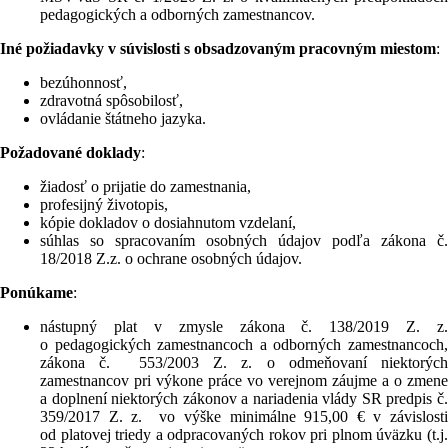
pedagogických a odborných zamestnancov.
Iné požiadavky v súvislosti s obsadzovaným pracovným miestom
:
bezúhonnosť,
zdravotná spôsobilosť,
ovládanie štátneho jazyka.
Požadované doklady
:
žiadosť o prijatie do zamestnania,
profesijný životopis,
kópie dokladov o dosiahnutom vzdelaní,
súhlas so spracovaním osobných údajov podľa zákona č.
18/2018 Z.z. o ochrane osobných údajov.
Ponúkame
:
nástupný plat v zmysle zákona č. 138/2019 Z. z.
o pedagogických zamestnancoch a odborných zamestnancoch,
zákona č. 553/2003 Z. z. o odmeňovaní niektorých
zamestnancov pri výkone práce vo verejnom záujme a o zmene
a doplnení niektorých zákonov a nariadenia vlády SR predpis č.
359/2017 Z. z. vo výške minimálne 915,00 € v závislosti
od platovej triedy a odpracovaných rokov pri plnom úväzku (t.j.