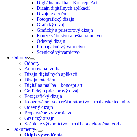
Digitálna maľba – Koncept Art
Dizajn digitálnych aplikácií
Dizajn exteriéru
Fotografický dizajn
Grafický dizajn
Grafický a priestorový dizajn
Konzervátorstvo a reštaurátorstvo
Odevný dizajn
Propagačné výtvarníctvo
Scénické výtvarníctvo
Odbory
Odbory
Animovaná tvorba
Dizajn digitálnych aplikácií
Dizajn exteriéru
Digitálna maľba – koncept art
Grafický a priestorový dizajn
Fotografický dizajn
Konzervátorstvo a reštaurátorstvo – maliarske techniky
Odevný dizajn
Propagačné výtvarníctvo
Grafický dizajn
Scénické výtvarníctvo – maľba a dekoračná tvorba
Dokumenty
Odpis vysvedčenia