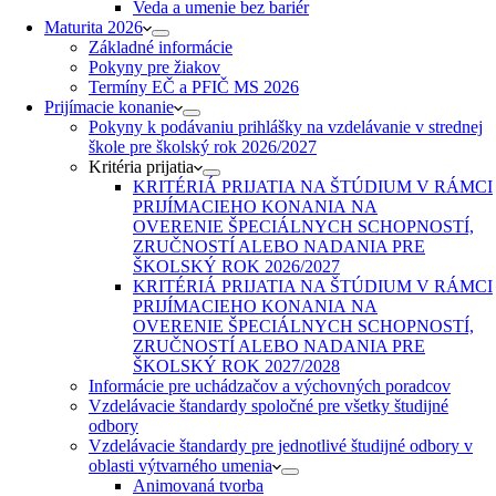
Veda a umenie bez bariér
Maturita 2026
Základné informácie
Pokyny pre žiakov
Termíny EČ a PFIČ MS 2026
Prijímacie konanie
Pokyny k podávaniu prihlášky na vzdelávanie v strednej
škole pre školský rok 2026/2027
Kritéria prijatia
KRITÉRIÁ PRIJATIA NA ŠTÚDIUM V RÁMCI
PRIJÍMACIEHO KONANIA NA
OVERENIE ŠPECIÁLNYCH SCHOPNOSTÍ,
ZRUČNOSTÍ ALEBO NADANIA PRE
ŠKOLSKÝ ROK 2026/2027
KRITÉRIÁ PRIJATIA NA ŠTÚDIUM V RÁMCI
PRIJÍMACIEHO KONANIA NA
OVERENIE ŠPECIÁLNYCH SCHOPNOSTÍ,
ZRUČNOSTÍ ALEBO NADANIA PRE
ŠKOLSKÝ ROK 2027/2028
Informácie pre uchádzačov a výchovných poradcov
Vzdelávacie štandardy spoločné pre všetky študijné
odbory
Vzdelávacie štandardy pre jednotlivé študijné odbory v
oblasti výtvarného umenia
Animovaná tvorba