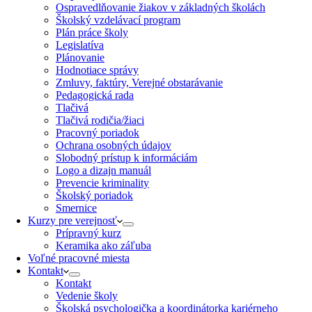
Ospravedlňovanie žiakov v základných školách
Školský vzdelávací program
Plán práce školy
Legislatíva
Plánovanie
Hodnotiace správy
Zmluvy, faktúry, Verejné obstarávanie
Pedagogická rada
Tlačivá
Tlačivá rodičia/žiaci
Pracovný poriadok
Ochrana osobných údajov
Slobodný prístup k informáciám
Logo a dizajn manuál
Prevencie kriminality
Školský poriadok
Smernice
Kurzy pre verejnosť
Prípravný kurz
Keramika ako záľuba
Voľné pracovné miesta
Kontakt
Kontakt
Vedenie školy
Školská psychologička a koordinátorka kariérneho