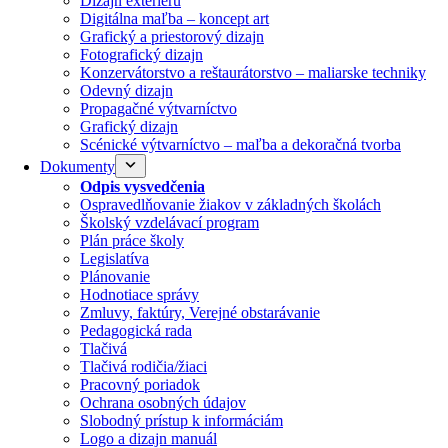
Dizajn exteriéru
Digitálna maľba – koncept art
Grafický a priestorový dizajn
Fotografický dizajn
Konzervátorstvo a reštaurátorstvo – maliarske techniky
Odevný dizajn
Propagačné výtvarníctvo
Grafický dizajn
Scénické výtvarníctvo – maľba a dekoračná tvorba
Dokumenty
Odpis vysvedčenia
Ospravedlňovanie žiakov v základných školách
Školský vzdelávací program
Plán práce školy
Legislatíva
Plánovanie
Hodnotiace správy
Zmluvy, faktúry, Verejné obstarávanie
Pedagogická rada
Tlačivá
Tlačivá rodičia/žiaci
Pracovný poriadok
Ochrana osobných údajov
Slobodný prístup k informáciám
Logo a dizajn manuál